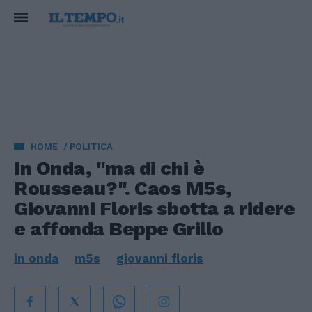
HOME
POLITICA
In Onda, "ma di chi è
Rousseau?". Caos M5s,
Giovanni Floris sbotta a ridere
e affonda Beppe Grillo
in onda
m5s
giovanni floris