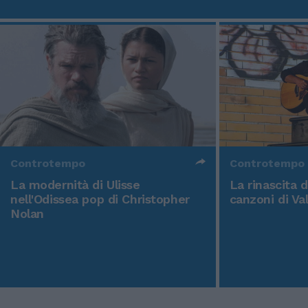
Controtempo
Controtempo
La modernità di Ulisse
La rinascita 
nell'Odissea pop di Christopher
canzoni di Va
Nolan