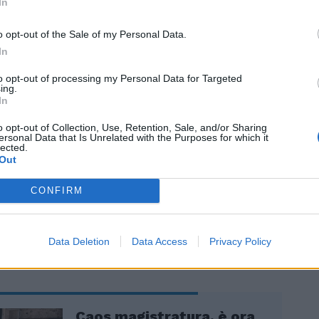
In
o opt-out of the Sale of my Personal Data.
e è quella di trovarsi di fronte ad uno
In
vvero grande, occultato persino da chi
ive infila sempre qualche verbale, come
to opt-out of processing my Personal Data for Targeted
ing.
 alcuni giornali sempre molto informati
In
elle procure. Una decina i verbali con le
ara. Ma stavolta non li hanno pubblicati. I
o opt-out of Collection, Use, Retention, Sale, and/or Sharing
ersonal Data that Is Unrelated with the Purposes for which it
ono «per evitare guai» a qualche
lected.
Out
 da tutelare. Ad esempio, Piercamillo
 la curiosa modalità di consegna di quei
CONFIRM
parte del pm milanese Paolo Storari, e
nte, citato nelle deposizioni.
Data Deletion
Data Access
Privacy Policy
Caos magistratura, è ora