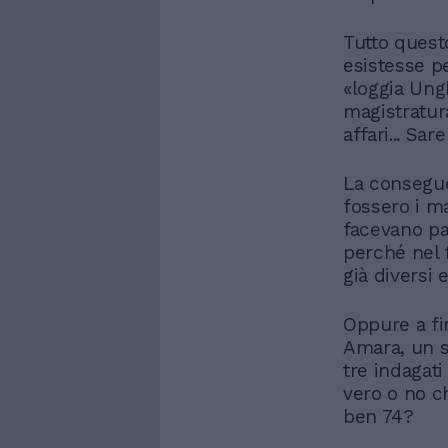
Tutto quest
esistesse p
«loggia Ung
magistratura
affari... Sa
La consegue
fossero i mag
facevano par
perché nel 
già diversi 
Oppure a fin
Amara, un s
tre indagat
vero o no c
ben 74?