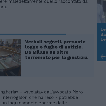
ere maledettamente quello raccontato da
ara.
Le
da
Rudy Giuliani a Come States?
Le
Verbali segreti, presunte
Trump, Meloni e la strategia
logge e fughe di notizie.
americana
Da Milano un altro
terremoto per la giustizia
ngheria» – «svelata» dall’avvocato Piero
 interrogatori che ha reso - potrebbe
 un inquinamento enorme delle