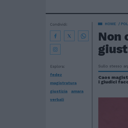
HOME
POL
Condividi:
Non c
giust
Sullo stesso a
Esplora:
fedez
Caos magistr
i giudici fac
magistratura
giustizia
amara
verbali