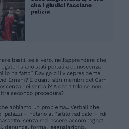
che i giudici facciano
pulizia
nere basiti, se è vero, nell’apprendere che
rogatori siano stati portati a conoscenza
hi lo ha fatto? Davigo o il vicepresidente
id Ermini? E quanti altri membri del Csm
oscenza dei verbali? A che titolo se non
noltre secondo procedura?
che abbiamo un problema... Verbali che
i palazzi – notano al Partito radicale – «di
 cassetto, senza mai essere accompagnati
i, denunce, formali segnalazioni».