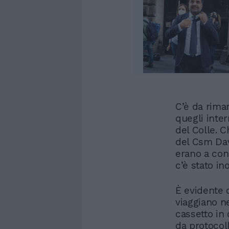
C’è da rima
quegli inter
del Colle. C
del Csm Dav
erano a con
c’è stato i
È evidente 
viaggiano ne
cassetto in
da protocoll