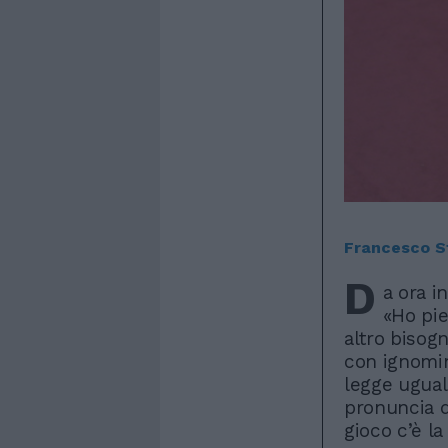
Francesco S
D
a ora i
«Ho pie
altro bisog
con ignomini
legge uguale
pronuncia d
gioco c’è la