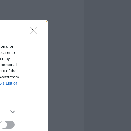
sonal or
ection to
ou may
 personal
out of the
 downstream
B’s List of