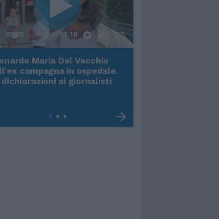
00:00
01:16
onardo Maria Del Vecchio
Terremoto, viene g
ll'ex compagna in ospedale.
video impressiona
 dichiarazioni ai giornalisti