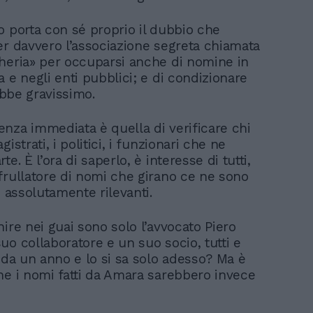
o porta con sé proprio il dubbio che
er davvero l’associazione segreta chiamata
heria» per occuparsi anche di nomine in
 e negli enti pubblici; e di condizionare
rebbe gravissimo.
nza immediata è quella di verificare chi
istrati, i politici, i funzionari che ne
te. È l’ora di saperlo, è interesse di tutti,
frullatore di nomi che girano ce ne sono
e assolutamente rilevanti.
ire nei guai sono solo l’avvocato Piero
uo collaboratore e un suo socio, tutti e
i da un anno e lo si sa solo adesso? Ma è
he i nomi fatti da Amara sarebbero invece