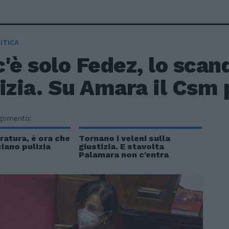
ITICA
'è solo Fedez, lo scand
izia. Su Amara il Csm 
rgomento:
atura, è ora che
Tornano i veleni sulla
ciano pulizia
giustizia. E stavolta
Palamara non c'entra