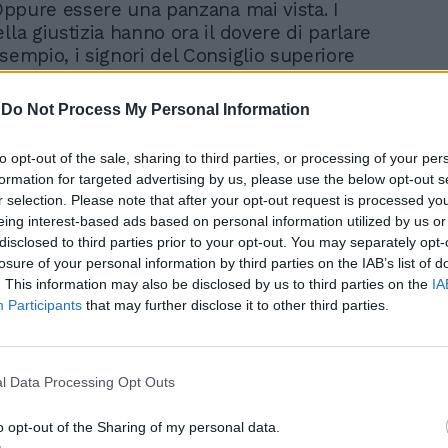
 Oppure essere una panzana mai vista. I
lla giustizia hanno ora il dovere di parlare
sempio, i signori del Consiglio superiore
ratura. Con in testa chi comanda. (Oggi ci
tato di presidenza dell’organo di
-
Do Not Process My Personal Information
dei giudici, giovedì arriveranno davanti al
po dello Stato Sergio Mattarella e la
to opt-out of the sale, sharing to third parties, or processing of your per
i Marta Cartabia).
formation for targeted advertising by us, please use the below opt-out s
r selection. Please note that after your opt-out request is processed y
eing interest-based ads based on personal information utilized by us or
disclosed to third parties prior to your opt-out. You may separately opt-
losure of your personal information by third parties on the IAB’s list of
. This information may also be disclosed by us to third parties on the
IA
Participants
that may further disclose it to other third parties.
Tornano i veleni sulla
giustizia. E stavolta
Palamara non c'entra
l Data Processing Opt Outs
o opt-out of the Sharing of my personal data.