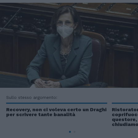
Sullo stesso argomento:
Recovery, non ci voleva certo un Draghi
Ristoratori
per scrivere tante banalità
coprifuoco
questore,
chiudiam