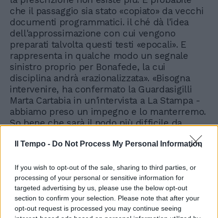
che il passaggio sia stato «copiato» da vecchi
documenti programmatici. il ché dà l'idea
dell'approssimazione con cui vengono
preparati talvolta questi testi «epocali». E
rappresenta in qualche modo un segnale
sinistro proprio per Bonafede, la cui
disciplina andrà «razionalizzata». «Bisogna
intervenire, ha confermato la Guardasigilli
Marta Cartabia in un'intervista a La Stampa -
abbiamo preso un impegno e lo manterremo.
So bene che sarà il nodo più difficile da
sciogliere. Per questo ho chiesto alla
Il Tempo -
Do Not Process My Personal Information
commissione tecnica di propormi un
ventaglio di ipotesi». Ultima notazione per gli
effetti economici di tutto il capitolo giustizia.
If you wish to opt-out of the sale, sharing to third parties, or
Sul lungo periodo velocizzare i processi
processing of your personal or sensitive information for
targeted advertising by us, please use the below opt-out
dovrebbe incidere sul Pil dello 0,5%. I primi
section to confirm your selection. Please note that after your
decreti attuativi dovrebbero arrivare entro
opt-out request is processed you may continue seeing
settembre 2022 e gli effetti benefici