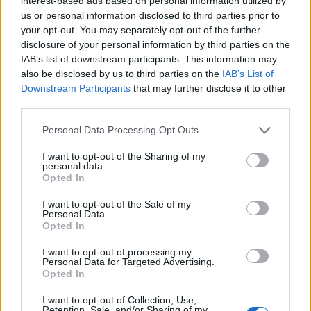
interest-based ads based on personal information utilized by
dovrebbero mostrarsi a partire dal 2024. Mai
us or personal information disclosed to third parties prior to
come in questo caso: chi vivrà, vedrà.
your opt-out. You may separately opt-out of the further
disclosure of your personal information by third parties on the
IAB’s list of downstream participants. This information may
also be disclosed by us to third parties on the
IAB’s List of
Downstream Participants
that may further disclose it to other
third parties.
Pranzo e cena con l'incubo
Personal Data Processing Opt Outs
coprifuoco, Roma si prepara
alla "finta" ripartenza
I want to opt-out of the Sharing of my
personal data.
Opted In
I want to opt-out of the Sale of my
Personal Data.
Opted In
I want to opt-out of processing my
Personal Data for Targeted Advertising.
Opted In
I want to opt-out of Collection, Use,
Retention, Sale, and/or Sharing of my