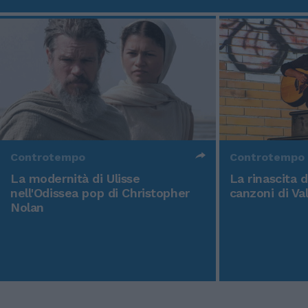
Controtempo
Controtempo
La modernità di Ulisse
La rinascita 
nell'Odissea pop di Christopher
canzoni di Va
Nolan