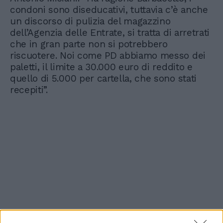
condoni sono diseducativi, tuttavia c’è anche
un discorso di pulizia del magazzino
dell’Agenzia delle Entrate, si tratta di arretrati
che in gran parte non si potrebbero
riscuotere. Noi come PD abbiamo messo dei
paletti, il limite a 30.000 euro di reddito e
quello di 5.000 per cartella, che sono stati
recepiti”.