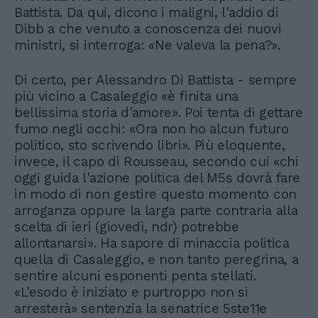
Battista. Da qui, dicono i maligni, l'addio di
Dibb a che venuto a conoscenza dei nuovi
ministri, si interroga: «Ne valeva la pena?».
Di certo, per Alessandro Di Battista - sempre
più vicino a Casaleggio «è finita una
bellissima storia d'amore». Poi tenta di gettare
fumo negli occhi: «Ora non ho alcun futuro
politico, sto scrivendo libri». Più eloquente,
invece, il capo di Rousseau, secondo cui «chi
oggi guida l'azione politica del M5s dovrà fare
in modo di non gestire questo momento con
arroganza oppure la larga parte contraria alla
scelta di ieri (giovedì, ndr) potrebbe
allontanarsi». Ha sapore di minaccia politica
quella di Casaleggio, e non tanto peregrina, a
sentire alcuni esponenti penta stellati.
«L'esodo è iniziato e purtroppo non si
arresterà» sentenzia la senatrice 5ste11e