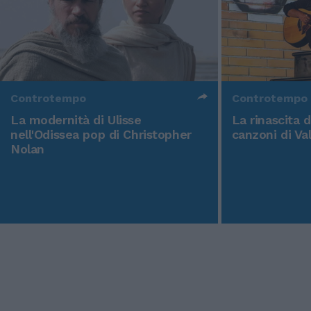
Controtempo
Controtempo
La modernità di Ulisse
La rinascita 
nell'Odissea pop di Christopher
canzoni di Va
Nolan