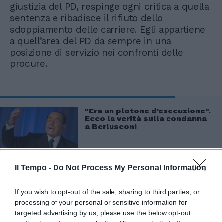
giustizia del PD, respinge ogni critica a quella
sentenza e ribadisce il rifiuto dello
sdoppiamento delle carriere. Egli appartiene
a quell’area del PD da sempre in una
posizione di servizio nei confronti delle
procure.
"Era un plotone d'esecuzione".
Ecco la verità sulla condanna
a Berlusconi
Il Tempo -
Do Not Process My Personal Information
If you wish to opt-out of the sale, sharing to third parties, or
processing of your personal or sensitive information for
targeted advertising by us, please use the below opt-out