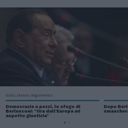
Sullo stesso argomento:
Democrazia a pezzi, lo sfogo di
Dopo Berlu
Berlusconi: "Ora dall'Europa mi
smaschera
aspetto giustizia"