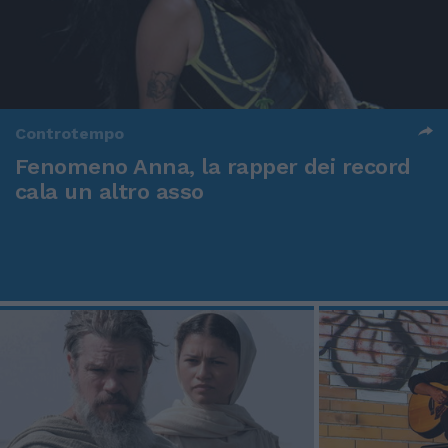
Controtempo
Fenomeno Anna, la rapper dei record
cala un altro asso