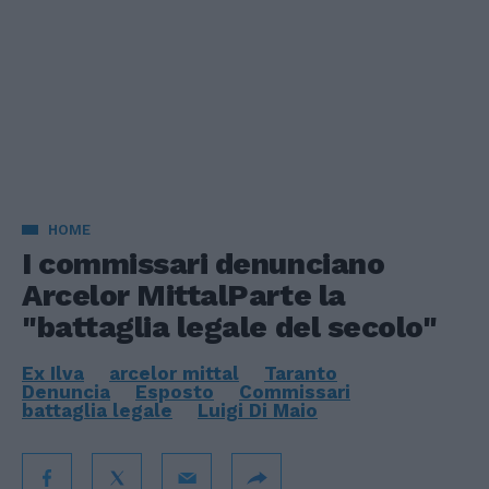
HOME
I commissari denunciano
Arcelor MittalParte la
"battaglia legale del secolo"
Ex Ilva
arcelor mittal
Taranto
Denuncia
Esposto
Commissari
battaglia legale
Luigi Di Maio