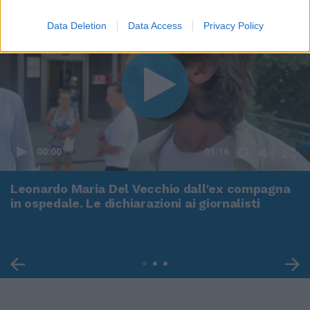
Data Deletion
Data Access
Privacy Policy
00:00
01:16
Leonardo Maria Del Vecchio dall'ex compagna
in ospedale. Le dichiarazioni ai giornalisti