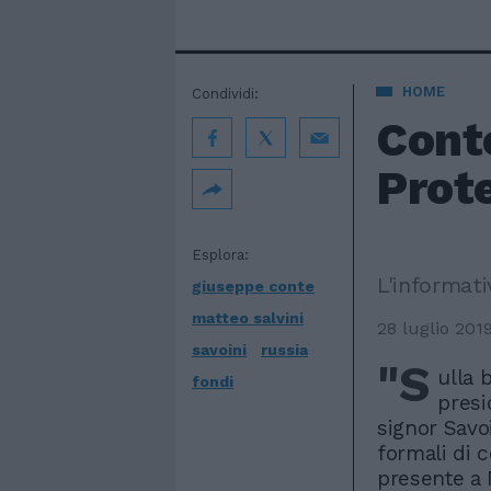
HOME
Condividi:
Conte
Prot
Esplora:
L'informati
giuseppe conte
matteo salvini
28 luglio 201
savoini
russia
"S
ulla 
fondi
presi
signor Savoi
formali di 
presente a M