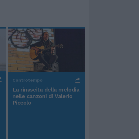
Controtempo
La rinascita della melodia
nelle canzoni di Valerio
Piccolo