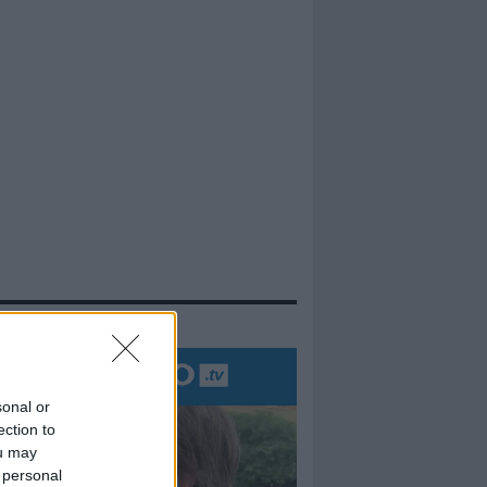
evidenza
sonal or
ection to
ou may
 personal