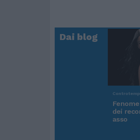
Dai blog
Controtem
Fenomen
dei reco
asso