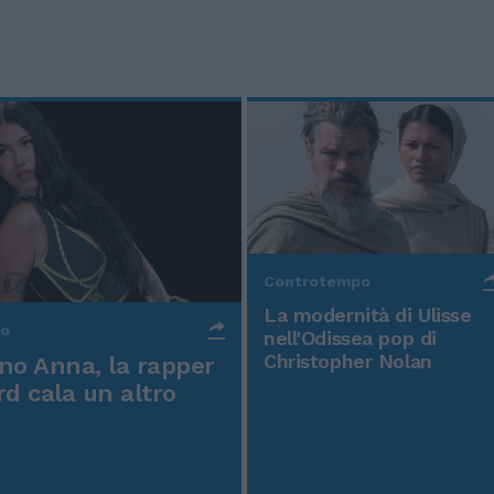
Controtempo
La modernità di Ulisse
po
nell'Odissea pop di
Christopher Nolan
o Anna, la rapper
rd cala un altro