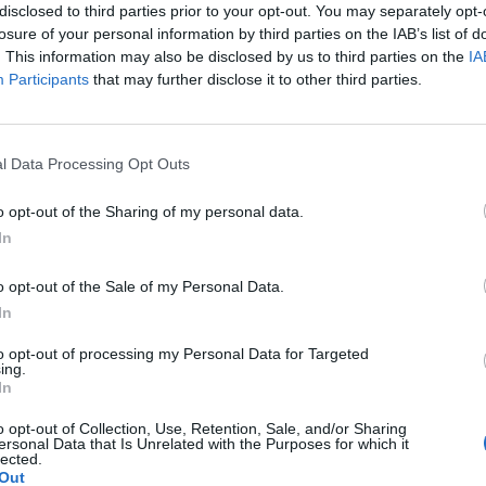
uanto fatto oggi dal Cipe. L'informativa di
disclosed to third parties prior to your opt-out. You may separately opt-
nato è stata preceduta dalla protesta dei
losure of your personal information by third parties on the IAB’s list of
s: in molti hanno abbandonato l'Aula di
. This information may also be disclosed by us to third parties on the
IA
dama proprio nel momento in cui ha preso
Participants
that may further disclose it to other third parties.
 premier Conte sul "caso Savoini". "Non
serci noi in Aula ma la Lega. Non doveva
Le
te ma Salvini", spiega un senatore del
da
l Data Processing Opt Outs
Rudy Giuliani a Come States?
 stelle. Sulla stessa lunghezza d'onda un
Le
Trump, Meloni e la strategia
ore: "È la Lega che deve fare chiarezza,
o opt-out of the Sharing of my personal data.
americana
In
o opt-out of the Sale of my Personal Data.
In
to opt-out of processing my Personal Data for Targeted
ing.
In
o opt-out of Collection, Use, Retention, Sale, and/or Sharing
ersonal Data that Is Unrelated with the Purposes for which it
lected.
Out