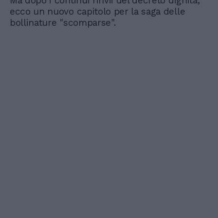
Ma dopo i continui rinvii del decreto dignità,
ecco un nuovo capitolo per la saga delle
bollinature "scomparse".