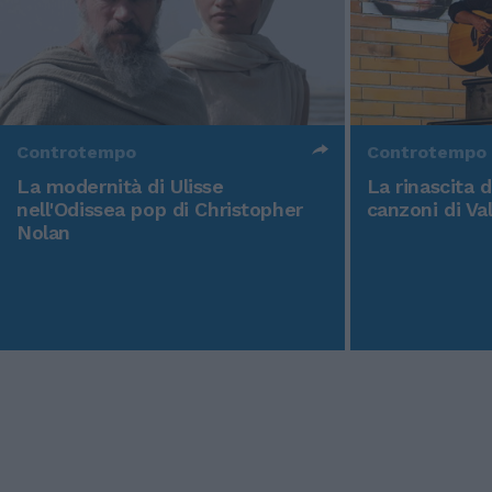
Controtempo
Controtempo
La modernità di Ulisse
La rinascita 
nell'Odissea pop di Christopher
canzoni di Va
Nolan