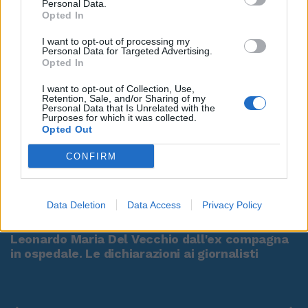
Personal Data.
Opted In
I want to opt-out of processing my
Personal Data for Targeted Advertising.
Opted In
I want to opt-out of Collection, Use,
Retention, Sale, and/or Sharing of my
Personal Data that Is Unrelated with the
Purposes for which it was collected.
Opted Out
CONFIRM
00:00
01:16
Data Deletion
Data Access
Privacy Policy
Leonardo Maria Del Vecchio dall'ex compagna
in ospedale. Le dichiarazioni ai giornalisti