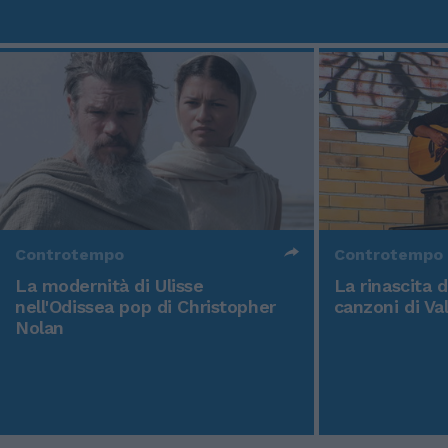
Controtempo
Controtempo
La modernità di Ulisse
La rinascita 
nell'Odissea pop di Christopher
canzoni di Va
Nolan