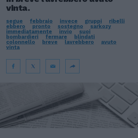
vinta.
segue
febbraio
invece
gruppi
ribelli
ebbero
pronto
sostegno
sarkozy
immediatamente
invio
suoi
bombardieri
fermare
blindati
colonnello
breve
lavrebbero
avuto
vinta