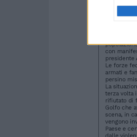
contro i rib
ultime ore i
fuoco di ar
sembra fini
battaglia co
Sadek al Ah
popolazione
con manifes
presidente 
Le forze fe
armati e fan
persino miss
La situazio
terza volta 
rifiutato d
Golfo che a
scena, in ca
vengono invi
Paese e cent
dalle viole