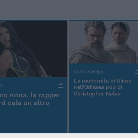
Controtempo
La modernità di Ulisse
po
nell'Odissea pop di
Christopher Nolan
o Anna, la rapper
rd cala un altro