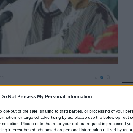
a
a
11
a
In 
vera araba assomiglia sempre più
rno. Un inverno di sangue. In Libia i
-
Do Not Process My Personal Information
ti non si fermano e Gheddafi continua a
che se ieri ha chiesto l'intervento
to opt-out of the sale, sharing to third parties, or processing of your per
 un cessate il fuoco. In Siria, il regime di
formation for targeted advertising by us, please use the below opt-out s
r selection. Please note that after your opt-out request is processed y
nua a reprimere con la forza le proteste. E
eing interest-based ads based on personal information utilized by us or
 ormai è guerra civile. Tripoli chiede un