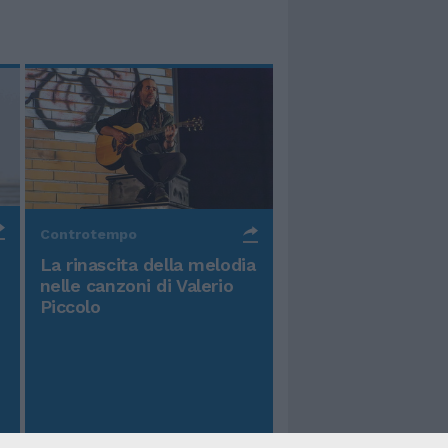
Controtempo
La rinascita della melodia
nelle canzoni di Valerio
Piccolo