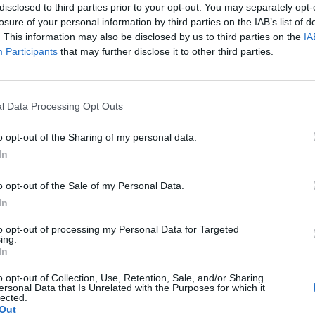
disclosed to third parties prior to your opt-out. You may separately opt-
fuoco, la Nato smentisce di aver ricevuto
losure of your personal information by third parties on the IAB’s list of
ia ufficiale in proposito mentre le
. This information may also be disclosed by us to third parties on the
IA
biche sarebbero arrivate ad alcuni governi,
Participants
that may further disclose it to other third parties.
 quello spagnolo: non sembra dunque
a una svolta alle operazioni sul terreno,
Le
e il governo libico ha escluso l'addio di
da
l Data Processing Opt Outs
ddafi, condizione posta dai ribelli, e
Rudy Giuliani a Come States?
Le
cuni leader al vertice francese del G8, per
Trump, Meloni e la strategia
o opt-out of the Sharing of my personal data.
'intesa politica. Il governo libico ha reso
americana
In
 chiesto alle Nazioni Unite e all'Unione
 fissare una data e un'ora precise per un
o opt-out of the Sale of my Personal Data.
uoco e di inviare degli osservatori.
In
 spagnolo ha in particolare confermato di
to un messaggio da Tripoli nel quale si
to opt-out of processing my Personal Data for Targeted
«raggiungere un accordo per ottenere un
ing.
In
uoco». Il regime libico ha già in passato
razioni simili, per poi proseguire gli
o opt-out of Collection, Use, Retention, Sale, and/or Sharing
ntro la popolazione civile: un modo per
ersonal Data that Is Unrelated with the Purposes for which it
lected.
 pressione per dare poi forza all'offensiva
Out