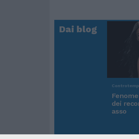
Dai blog
Controtem
Fenomen
dei reco
asso