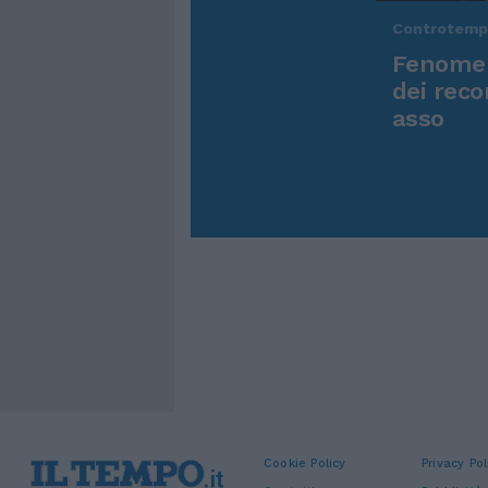
Controtem
Fenomen
dei reco
asso
Cookie Policy
Privacy Pol