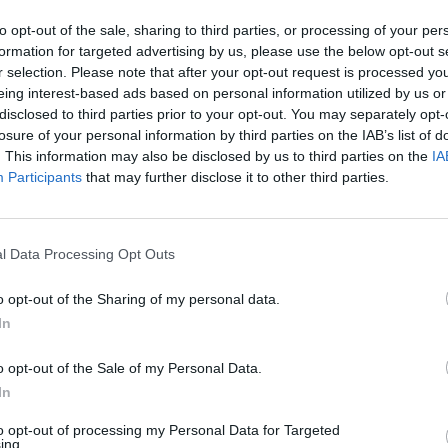
ione di Telco (la holding tra Mediobanca,
to opt-out of the sale, sharing to third parties, or processing of your per
ntesa SanPaolo, Benetton e la compagnia
formation for targeted advertising by us, please use the below opt-out s
efonica, che ha in pancia
r selection. Please note that after your opt-out request is processed y
mente il 22,5% del gigante italiano delle
eing interest-based ads based on personal information utilized by us or
zioni) varerà le liste per il consiglio di
disclosed to third parties prior to your opt-out. You may separately opt-
Le
n questo mix al comando. Bernabè avrà le
losure of your personal information by third parties on the IAB’s list of
da
. This information may also be disclosed by us to third parties on the
IA
e operazioni straordinarie, la finanza, i
Rudy Giuliani a Come States?
Le
Participants
that may further disclose it to other third parties.
Trump, Meloni e la strategia
n le authority e la comunicazione
americana
e. L'attuale presidente Gabriele Galateri di
visto dagli spagnoli, conserverà un posto
. Ma nel segno della continuità è tutto il
l Data Processing Opt Outs
da di Telecom: Mediobanca dovrebbe
nato Pagliaro e Tarak Ben Ammar, per
o opt-out of the Sharing of my personal data.
aolo dovrebbero esserci Gaetano
In
 Elio Catania; per Generali, Aldo Minucci,
nelli e Jean Paul Fitoussi; per Telefonica,
o opt-out of the Sale of my Personal Data.
a e Julio Linares, con Galateri di Genola
In
n quota Telco. Ancora da designare i tre
to opt-out of processing my Personal Data for Targeted
per le minoranze. La vera novità sta una
ing.