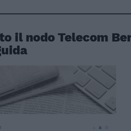
to il nodo Telecom Be
guida
a
a
1
a