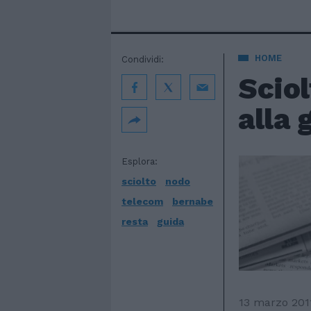
HOME
Condividi:
Sciol
alla 
Esplora:
sciolto
nodo
telecom
bernabe
resta
guida
13 marzo 201