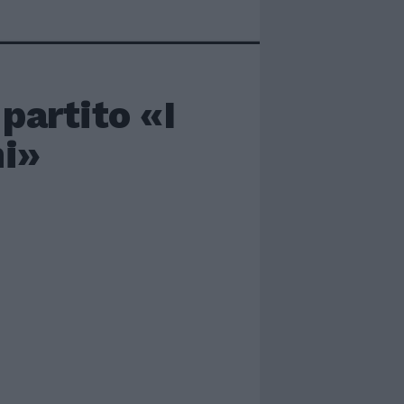
partito «I
ni»