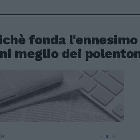
chè fonda l'ennesimo 
ni meglio dei polento
a
a
10
a