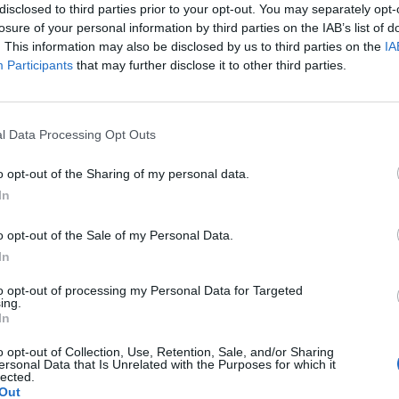
disclosed to third parties prior to your opt-out. You may separately opt-
adget e le note di una banda musicale
losure of your personal information by third parties on the IAB’s list of
 del Sud. C'era anche il ministro
. This information may also be disclosed by us to third parties on the
IA
te, Stefania Prestigiacomo, che indossava
Participants
that may further disclose it to other third parties.
i colore arancione vivo, mentre tutti i
 sottosegretario indossavano una cravatta
Le
 colore. Tante frecce all'arco del
da
l Data Processing Opt Outs
ario pronte a colpire. Ce n'erano pure per
Rudy Giuliani a Come States?
Le
Trump, Meloni e la strategia
e del Consiglio, anche se il padre del «61 a
o opt-out of the Sharing of my personal data.
americana
a, in questo caso, ha mirato fuori l'obiettivo:
In
ci metta nelle condizioni di stare con lui,
aremo contro di lui». Tradotto: «È arrivato
o opt-out of the Sale of my Personal Data.
he i rapporti tra noi e il governo si
In
». Non sbaglia di certo il bersaglio quando
der dell'Udc. «Ho sentito Casini fare un
to opt-out of processing my Personal Data for Targeted
o folle, dire cioè che la nascita del
ing.
In
to avrebbe rischiato di dividere l'Italia in
 fino a qualche tempo fa, il bolognese
o opt-out of Collection, Use, Retention, Sale, and/or Sharing
Mezzogiorno sapeva solo che era un'ora
ersonal Data that Is Unrelated with the Purposes for which it
lected.
ci e un'ora prima dell'una». Tra i primi a
Out