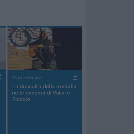
Controtempo
La rinascita della melodia
nelle canzoni di Valerio
Piccolo