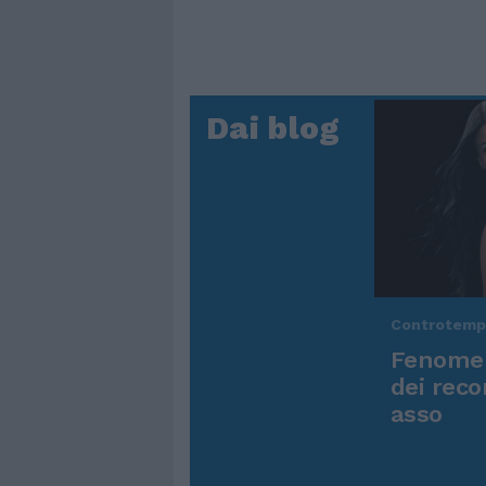
Dai blog
Controtem
Fenomen
dei reco
asso