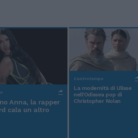
Controtempo
La modernità di Ulisse
po
nell'Odissea pop di
Christopher Nolan
o Anna, la rapper
rd cala un altro