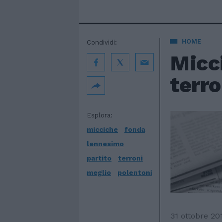
HOME
Condividi:
Micci
terro
Esplora:
micciche
fonda
lennesimo
partito
terroni
meglio
polentoni
31 ottobre 20