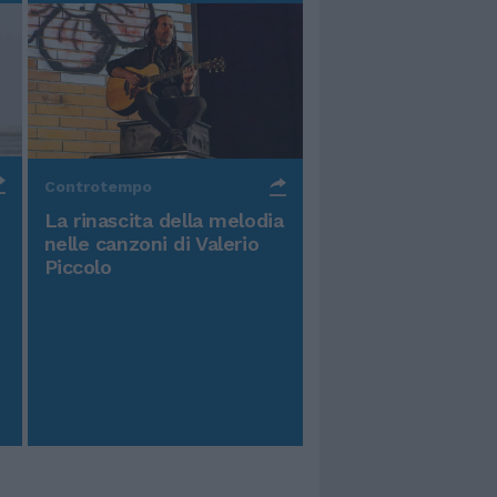
Controtempo
La rinascita della melodia
nelle canzoni di Valerio
Piccolo