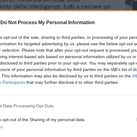
o delle intelligenze: tutti a cercare un
o, loft o modesta stamberga, per
, partorendo lo stupidario della sinistra
-
Do Not Process My Personal Information
iva d'Europa. Non basta. Così, questa
ostra di non avere a cuore il sacro valore
Le
to opt-out of the sale, sharing to third parties, or processing of your per
à nazionale, così tanto sbandierato dai
da
formation for targeted advertising by us, please use the below opt-out s
ogressisti. Abbiamo ingoiato tonnellate di
Rudy Giuliani a Come States?
Le
r selection. Please note that after your opt-out request is processed y
Trump, Meloni e la strategia
mosa e pallosa sull'attacco all'identità
eing interest-based ads based on personal information utilized by us or
americana
 parte dei «barbari» leghisti, ad esempio.
disclosed to third parties prior to your opt-out. You may separately opt-
alle loro parti, nel Veneto, abbiamo modelli
losure of your personal information by third parties on the IAB’s list of
. This information may also be disclosed by us to third parties on the
IA
ione di valore esemplare. La nazione è più
Participants
that may further disclose it to other third parties.
e ideologie, proprio come la realtà. Essa
ita da quegli italiani che riescono a
arola «fine» alla diatriba sull'integrazione,
ente come pendant del multiculturalismo
l Data Processing Opt Outs
i fronte alla grave condizione della scuola
integrare senza smembrare l'idea di
o opt-out of the Sharing of my personal data.
i nazione - la sinistra cosa si inventa?
In
se stessa e cancella ogni brandello di