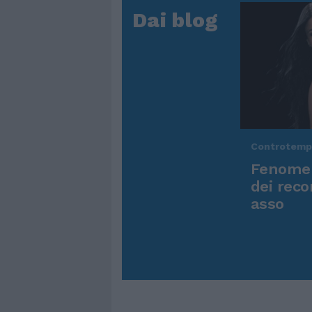
Dai blog
Controtem
Fenomen
dei reco
asso