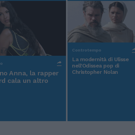
Controtempo
La modernità di Ulisse
po
nell'Odissea pop di
Christopher Nolan
o Anna, la rapper
rd cala un altro