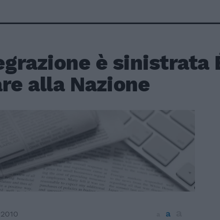
egrazione è sinistrata 
re alla Nazione
a
a
 2010
a