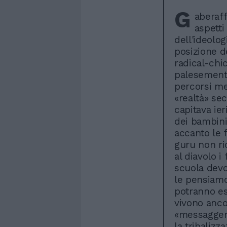
G
aberaff
aspetti
dell'ideolog
posizione de
radical-chi
palesemente 
percorsi me
«realtà» se
capitava ier
dei bambini 
accanto le fa
guru non ri
al diavolo i
scuola devo
le pensiamo
potranno es
vivono anco
«messaggeri 
la tribalizz