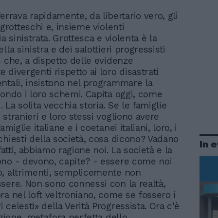
errava rapidamente, da libertario vero, gli
 grotteschi e, insieme violenti
ia sinistrata. Grottesca e violenta è la
lla sinistra e dei salottieri progressisti
c che, a dispetto delle evidenze
divergenti rispetto ai loro disastrati
ntali, insistono nel programmare la
condo i loro schemi. Capita oggi, come
i. La solita vecchia storia. Se le famiglie
stranieri e loro stessi vogliono avere
miglie italiane e i coetanei italiani, loro, i
chiesti della società, cosa dicono? Vadano
In 
 fatti, abbiamo ragione noi. La società e la
no - devono, capite? - essere come noi
, altrimenti, semplicemente non
sere. Non sono connessi con la realtà,
ra nel loft veltroniano, come se fossero i
celesti» della Verità Progressista. Ora c'è
azione, metafora perfetta dello