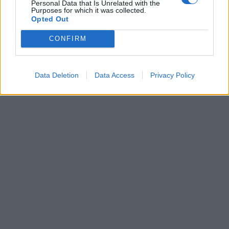
Personal Data that Is Unrelated with the
Purposes for which it was collected.
Opted Out
Leonardo Maria Del Vecchio dall'ex compagna
in ospedale. Le dichiarazioni ai giornalisti
CONFIRM
Data Deletion
Data Access
Privacy Policy