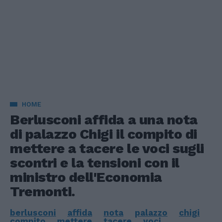
HOME
Berlusconi affida a una nota
di palazzo Chigi il compito di
mettere a tacere le voci sugli
scontri e la tensioni con il
ministro dell'Economia
Tremonti.
berlusconi
affida
nota
palazzo
chigi
compito
mettere
tacere
voci