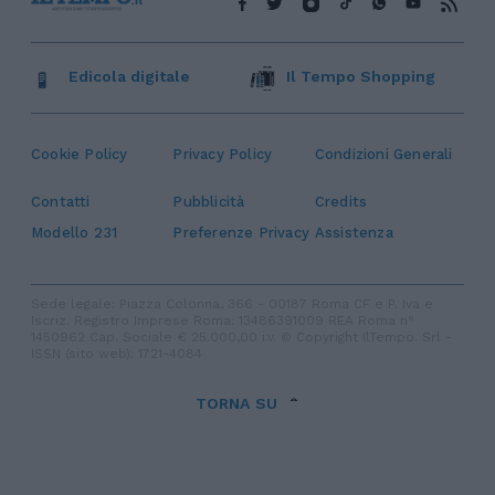
Edicola digitale
Il Tempo Shopping
Cookie Policy
Privacy Policy
Condizioni Generali
Contatti
Pubblicità
Credits
Modello 231
Preferenze Privacy
Assistenza
Sede legale: Piazza Colonna, 366 - 00187 Roma CF e P. Iva e
Iscriz. Registro Imprese Roma: 13486391009 REA Roma n°
1450962 Cap. Sociale € 25.000,00 i.v. © Copyright IlTempo. Srl -
ISSN (sito web): 1721-4084
TORNA SU