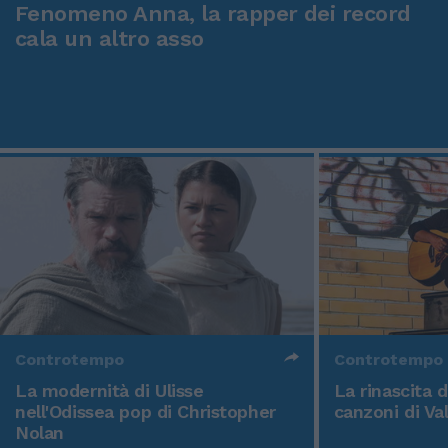
Fenomeno Anna, la rapper dei record
cala un altro asso
Controtempo
Controtempo
La modernità di Ulisse
La rinascita 
nell'Odissea pop di Christopher
canzoni di Va
Nolan