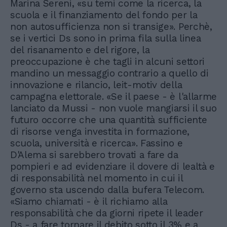
Marina Sereni, «su temi come la ricerca, la
scuola e il finanziamento del fondo per la
non autosufficienza non si transige». Perchè,
se i vertici Ds sono in prima fila sulla linea
del risanamento e del rigore, la
preoccupazione è che tagli in alcuni settori
mandino un messaggio contrario a quello di
innovazione e rilancio, leit-motiv della
campagna elettorale. «Se il paese - è l'allarme
lanciato da Mussi - non vuole mangiarsi il suo
futuro occorre che una quantità sufficiente
di risorse venga investita in formazione,
scuola, università e ricerca». Fassino e
D'Alema si sarebbero trovati a fare da
pompieri e ad evidenziare il dovere di lealtà e
di responsabilità nel momento in cui il
governo sta uscendo dalla bufera Telecom.
«Siamo chiamati - è il richiamo alla
responsabilità che da giorni ripete il leader
Ds - a fare tornare il debito sotto il 3% e a