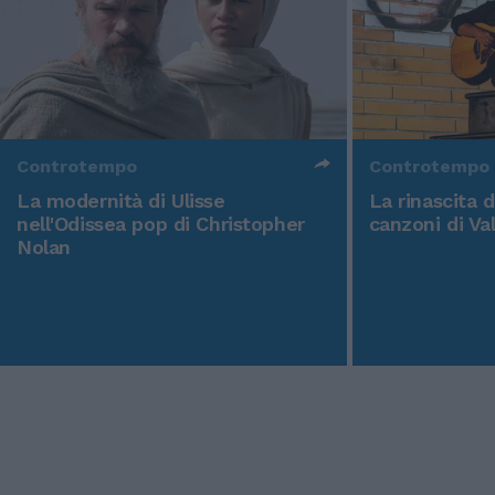
Controtempo
Controtempo
La modernità di Ulisse
La rinascita 
nell'Odissea pop di Christopher
canzoni di Va
Nolan