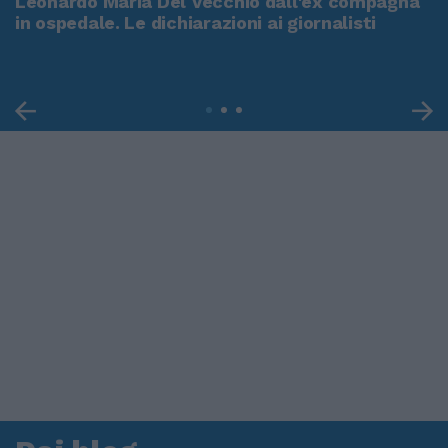
Leonardo Maria Del Vecchio dall'ex compagna
in ospedale. Le dichiarazioni ai giornalisti