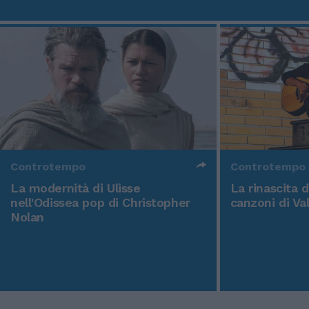
Controtempo
Controtempo
La modernità di Ulisse
La rinascita 
nell'Odissea pop di Christopher
canzoni di Va
Nolan