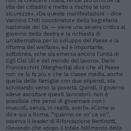
non fa crescere l'Italia, rende più difficile la
vita dei cittadini e mette a rischio le loro
sicurezze». «Da queste manifestazioni - dice
Vannino Chiti coordinatore della Segreteria
nazionale dei Ds — viene una severa critica al
governo della destra e la richiesta di
un'alternativa per lo sviluppo del Paese e la
riforma del welfare», ed è importante,
sottolinea, «che sia emersa ancora l'unità di
Cgil Cisl Uil e del mondo del lavoro». Dario
Franceschini (Margherita) dice che «il Paese
non ce la fa più e che la classe media, anche
quella delle famiglie con due stipendi, sta
scivolando verso la povertà. Quindi, il governo
«deve ascoltare questi lavoratori: non è
possibile che pensi di governare con i
muscoli, senza, in realtà, averli». «Come si
dice qui a Roma, "'quanno ce vo' ce vo'",
osserva il leader di Rifondazione Bertinotti,
rilevando che «dopo il totale fallimento della