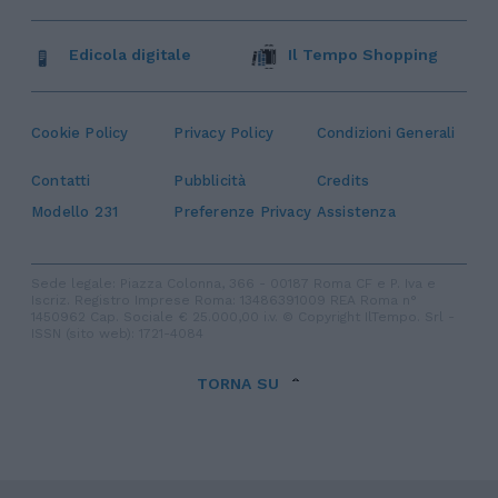
Edicola digitale
Il Tempo Shopping
Cookie Policy
Privacy Policy
Condizioni Generali
Contatti
Pubblicità
Credits
Modello 231
Preferenze Privacy
Assistenza
Sede legale: Piazza Colonna, 366 - 00187 Roma CF e P. Iva e
Iscriz. Registro Imprese Roma: 13486391009 REA Roma n°
1450962 Cap. Sociale € 25.000,00 i.v. © Copyright IlTempo. Srl -
ISSN (sito web): 1721-4084
TORNA SU