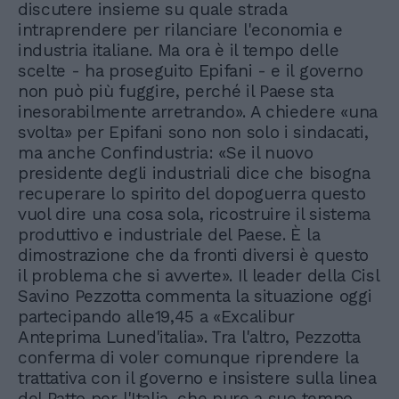
discutere insieme su quale strada
intraprendere per rilanciare l'economia e
industria italiane. Ma ora è il tempo delle
scelte - ha proseguito Epifani - e il governo
non può più fuggire, perché il Paese sta
inesorabilmente arretrando». A chiedere «una
svolta» per Epifani sono non solo i sindacati,
ma anche Confindustria: «Se il nuovo
presidente degli industriali dice che bisogna
recuperare lo spirito del dopoguerra questo
vuol dire una cosa sola, ricostruire il sistema
produttivo e industriale del Paese. È la
dimostrazione che da fronti diversi è questo
il problema che si avverte». Il leader della Cisl
Savino Pezzotta commenta la situazione oggi
partecipando alle19,45 a «Excalibur
Anteprima Luned'italia». Tra l'altro, Pezzotta
conferma di voler comunque riprendere la
trattativa con il governo e insistere sulla linea
del Patto per l'Italia, che pure a suo tempo