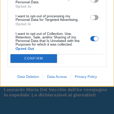
Personal Data.
Opted In
I want to opt-out of processing my
Personal Data for Targeted Advertising.
Opted In
I want to opt-out of Collection, Use,
Retention, Sale, and/or Sharing of my
Personal Data that Is Unrelated with the
Purposes for which it was collected.
Opted Out
CONFIRM
00:00
01:16
Data Deletion
Data Access
Privacy Policy
Leonardo Maria Del Vecchio dall'ex compagna
in ospedale. Le dichiarazioni ai giornalisti