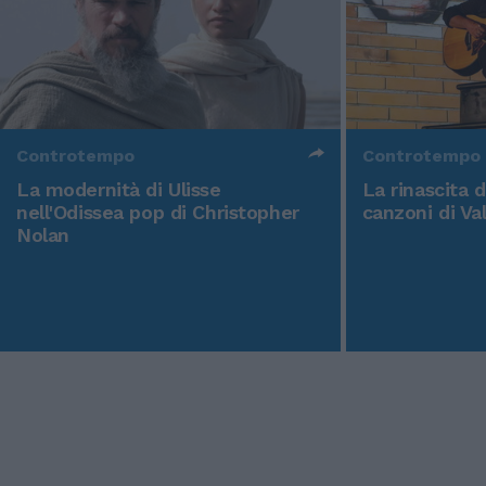
Controtempo
Controtempo
La modernità di Ulisse
La rinascita 
nell'Odissea pop di Christopher
canzoni di Va
Nolan