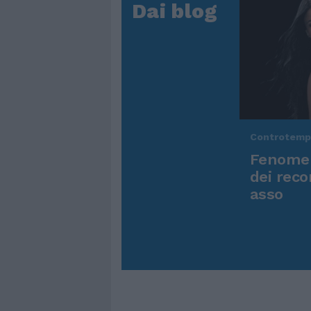
Dai blog
Controtem
Fenomen
dei reco
asso