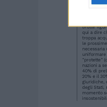
bensì da una
al Parlamen
far alzare i
fino a 8; be
brutte figu
qui a dire 
troppa acqu
le prossime 
necessaria 
uniformare 
"protette" 
nazioni a se
40% di preli
20% e il 30
giuridiche,
degli Stati
momento sof
insostenibil