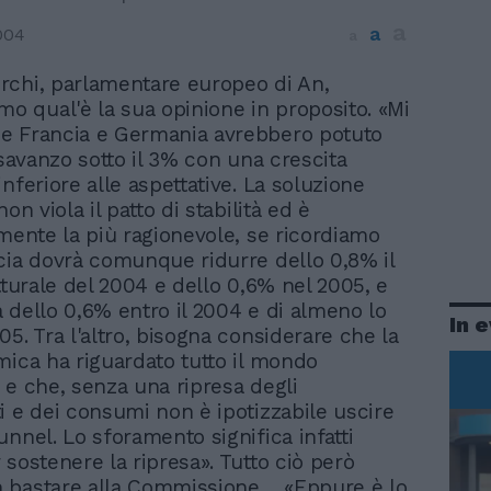
a
a
004
a
Turchi, parlamentare europeo di An,
mo qual'è la sua opinione in proposito. «Mi
e Francia e Germania avrebbero potuto
isavanzo sotto il 3% con una crescita
nferiore alle aspettative. La soluzione
non viola il patto di stabilità ed è
lmente la più ragionevole, se ricordiamo
cia dovrà comunque ridurre dello 0,8% il
tturale del 2004 e dello 0,6% nel 2005, e
 dello 0,6% entro il 2004 e di almeno lo
In 
5. Tra l'altro, bisogna considerare che la
mica ha riguardato tutto il mondo
 e che, senza una ripresa degli
i e dei consumi non è ipotizzabile uscire
unnel. Lo sforamento significa infatti
 sostenere la ripresa». Tutto ciò però
 bastare alla Commissione… «Eppure è lo