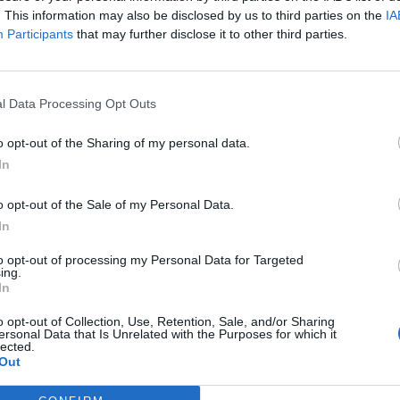
 va al di là di quelli che possono essere
. This information may also be disclosed by us to third parties on the
IA
enti in termini politici». Ha ancora senso
Participants
that may further disclose it to other third parties.
stabilità? «Assolutamente, credo sia
le avere un vincolo comune soprattutto
ta in vigore dell'euro e in attesa di
l Data Processing Opt Outs
 testo costituzionale.Questa vicenda mette
comunque una questione che andrebbe
o opt-out of the Sharing of my personal data.
al più presto». Quale? «La questione
In
 il rapporto tra Commissione europea ed
 un rapporto troppo spostato a favore della
o opt-out of the Sale of my Personal Data.
sta situazione andrebbe rivalutata al più
In
he nei rapporti con il Parlamento
visto qualcosa. Guardiamo per esempio la
to opt-out of processing my Personal Data for Targeted
list stilata dalla Commissione sulle
ing.
In
ure europee del progetto TEN (Trans-
twork) di cui sono relatore: tale
o opt-out of Collection, Use, Retention, Sale, and/or Sharing
 contro le procedure dei Trattati e rischia
ersonal Data that Is Unrelated with the Purposes for which it
lected.
un progetto fondamentale per aumentare i
Out
ccupazione e di crescita degli Stati membri.
 alla Commissione occuparsi di ciò,