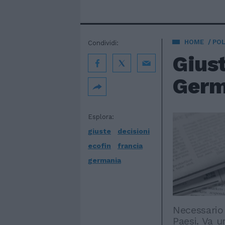
HOME
POL
Condividi:
Giust
Germ
Esplora:
giuste
decisioni
ecofin
francia
germania
Necessario
Paesi. Va u