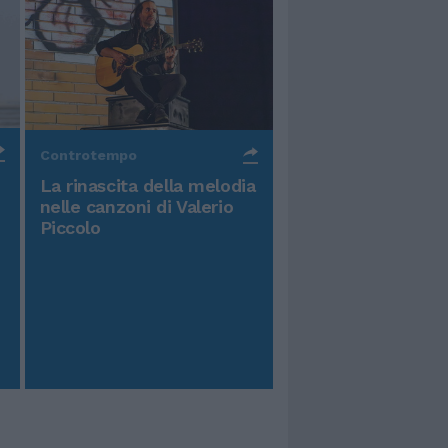
Controtempo
La rinascita della melodia
nelle canzoni di Valerio
Piccolo