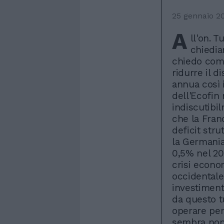
25 gennaio 2
A
ll'on. 
chiedia
chiedo com
ridurre il d
annua così i
dell'Ecofin 
indiscutibi
che la Fran
deficit stru
la Germania
0,5% nel 200
crisi econo
occidentale
investiment
da questo t
operare per
sembra non