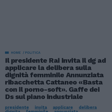
HOME
POLITICA
Il presidente Rai invita il dg ad
applicare la delibera sulla
dignità femminile Annunziata
ribacchetta Cattaneo «Basta
con il porno-soft». Gaffe dei
Ds sul piano industriale
presidente
invita
applicare
delibera
dignita
femminile
annunziata