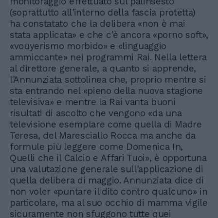
monitoraggio effettuato sul palinsesto
(soprattutto all'interno della fascia protetta)
ha constatato che la delibera «non è mai
stata applicata» e che c'è ancora «porno soft»,
«vouyerismo morbido» e «linguaggio
ammiccante» nei programmi Rai. Nella lettera
al direttore generale, a quanto si apprende,
l'Annunziata sottolinea che, proprio mentre si
sta entrando nel «pieno della nuova stagione
televisiva» e mentre la Rai vanta buoni
risultati di ascolto che vengono «da una
televisione esemplare come quella di Madre
Teresa, del Maresciallo Rocca ma anche da
formule più leggere come Domenica In,
Quelli che il Calcio e Affari Tuoi», è opportuna
una valutazione generale sull'applicazione di
quella delibera di maggio. Annunziata dice di
non voler «puntare il dito contro qualcuno» in
particolare, ma al suo occhio di mamma vigile
sicuramente non sfuggono tutte quei