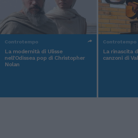
Controtempo
Controtempo
La modernità di Ulisse
La rinascita 
nell'Odissea pop di Christopher
canzoni di Va
Nolan