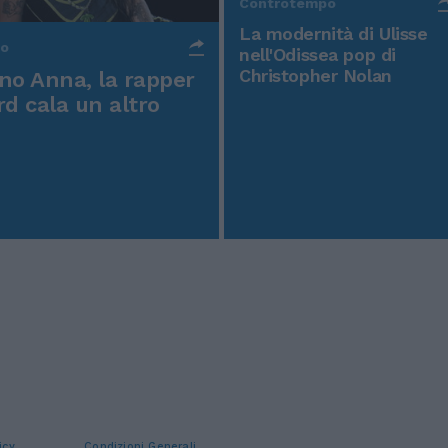
Controtempo
La modernità di Ulisse
po
nell'Odissea pop di
Christopher Nolan
o Anna, la rapper
rd cala un altro
icy
Condizioni Generali