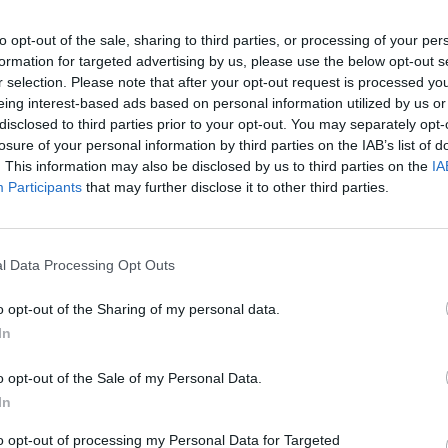
lì a pochi minuti da uno dei suoi vice,
ssarri, pronto a scommettere su incassi di
to opt-out of the sale, sharing to third parties, or processing of your per
formation for targeted advertising by us, please use the below opt-out s
di già quest'anno. Altro motivo di frizione
r selection. Please note that after your opt-out request is processed y
 italiano e Fondo monetario il capitolo
eing interest-based ads based on personal information utilized by us or
r gli ispettori di Washington infatti la
Le
disclosed to third parties prior to your opt-out. You may separately opt-
a previdenza, finora unico atto concreto in
da
losure of your personal information by third parties on the IAB’s list of
a considerata decisamente insufficiente a
Rudy Giuliani a Come States?
Le
. This information may also be disclosed by us to third parties on the
IA
 tendenza della spesa pensionistica».
Trump, Meloni e la strategia
Participants
that may further disclose it to other third parties.
americana
ui l'Italia sarà chiamata a sforzi
«per mantenere il deficit vicino agli
 finanza pubblica». Un incitamento, ha
l Data Processing Opt Outs
ttarelli, che però non va inteso come una
 una monovra bis nel corso dell'anno.
o opt-out of the Sharing of my personal data.
che sul tema delle pensioni ha però
In
di pensarla diversamente assicurando
ne grazie al varo del secondo pilastro della
o opt-out of the Sale of my Personal Data.
rappresentato dai fondi integrativi verrà
In
elega importante. E su questo - ha
emonti per sgombrare il campo da dissidi
to opt-out of processing my Personal Data for Targeted