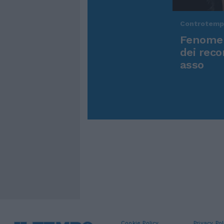
Controtem
Fenomen
dei reco
asso
Cookie Policy
Privacy Pol