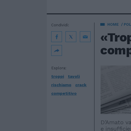
HOME
POL
Condividi:
«Trop
comp
Esplora:
troppi
tavoli
rischiamo
crack
competitivo
D'Amato va 
e insuffici