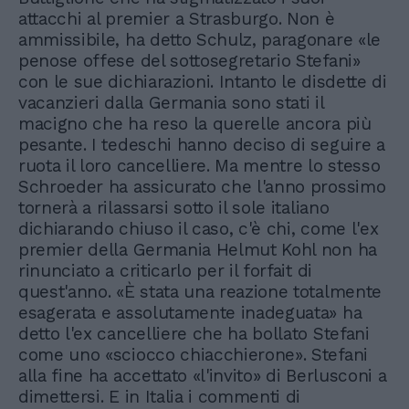
attacchi al premier a Strasburgo. Non è
ammissibile, ha detto Schulz, paragonare «le
penose offese del sottosegretario Stefani»
con le sue dichiarazioni. Intanto le disdette di
vacanzieri dalla Germania sono stati il
macigno che ha reso la querelle ancora più
pesante. I tedeschi hanno deciso di seguire a
ruota il loro cancelliere. Ma mentre lo stesso
Schroeder ha assicurato che l'anno prossimo
tornerà a rilassarsi sotto il sole italiano
dichiarando chiuso il caso, c'è chi, come l'ex
premier della Germania Helmut Kohl non ha
rinunciato a criticarlo per il forfait di
quest'anno. «È stata una reazione totalmente
esagerata e assolutamente inadeguata» ha
detto l'ex cancelliere che ha bollato Stefani
come uno «sciocco chiacchierone». Stefani
alla fine ha accettato «l'invito» di Berlusconi a
dimettersi. E in Italia i commenti di