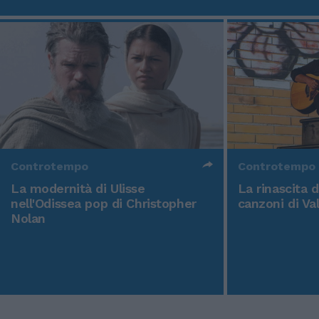
Controtempo
Controtempo
La modernità di Ulisse
La rinascita 
nell'Odissea pop di Christopher
canzoni di Va
Nolan