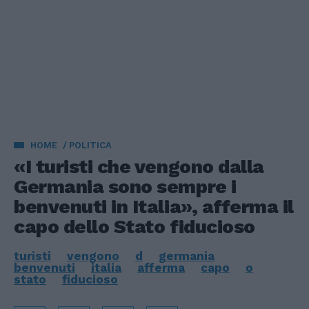
HOME
POLITICA
«I turisti che vengono dalla
Germania sono sempre i
benvenuti in Italia», afferma il
capo dello Stato fiducioso
turisti
vengono
d
germania
benvenuti
italia
afferma
capo
o
stato
fiducioso