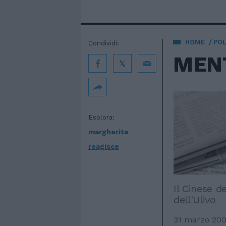
HOME
POL
Condividi:
MENT
Esplora:
margherita
reagisce
Il Cinese d
dell'Ulivo
31 marzo 20