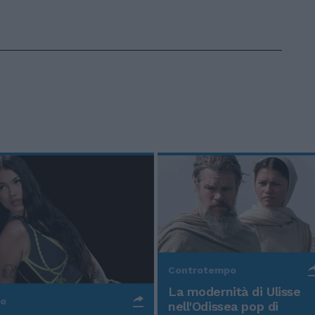
Controtempo
La modernità di Ulisse
po
nell'Odissea pop di