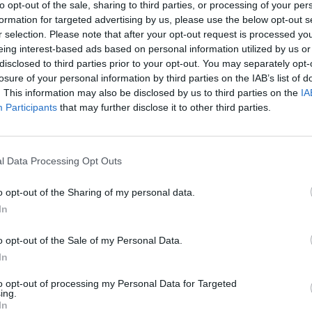
to opt-out of the sale, sharing to third parties, or processing of your per
ima ma diversa da quella che ho sempre
formation for targeted advertising by us, please use the below opt-out s
non parteciperò». «So che ci sono opinioni
r selection. Please note that after your opt-out request is processed y
 le forze politiche che dovrebbero
eing interest-based ads based on personal information utilized by us or
Le
a, vedremo — dice Cofferati — cosa
disclosed to third parties prior to your opt-out. You may separately opt-
da
». Ma «il mio interesse — chiarisce — è
losure of your personal information by third parties on the IAB’s list of
Rudy Giuliani a Come States?
Le
. This information may also be disclosed by us to third parties on the
IA
cussione che affronti temi di merito, non
Trump, Meloni e la strategia
Participants
that may further disclose it to other third parties.
americana
scosto». E soprattutto, aggiunge,
ebbe anche me» nel caso in cui si
i «un'assemblea che avvia un processo
rapporto con movimenti ed ha come
l Data Processing Opt Outs
 discussione di merito». Quanto alla sintesi
e movimenti, così la vede il «Cinese»:
o opt-out of the Sharing of my personal data.
ce, «alla politica in una dimensione più
In
ei singoli partiti ma in un nuovo
: l'Ulivo e l'insieme delle forze politiche
o opt-out of the Sale of my Personal Data.
o contendere il consenso dei cittadini a
In
lamente governa il Paese». Dalla
to opt-out of processing my Personal Data for Targeted
reagisce Enzo Carra: «L'assunzione da
ing.
ferati di dirette responsabilità politiche»,
In