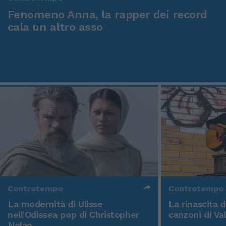
Fenomeno Anna, la rapper dei record
cala un altro asso
Controtempo
Controtempo
La modernità di Ulisse
La rinascita 
nell'Odissea pop di Christopher
canzoni di Va
Nolan