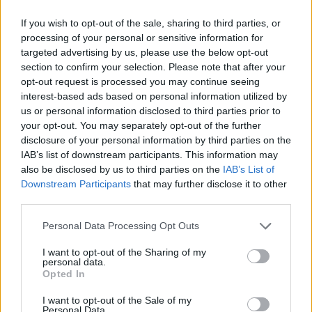
La mia speranza, oggi, è che sia davvero
l'ultima volta che mi trovo costretta a
If you wish to opt-out of the sale, sharing to third parties, or
sollevare pubblicamente queste domande. Di
processing of your personal or sensitive information for
certo, dentro di me, non smetterò mai di
targeted advertising by us, please use the below opt-out
pormele. Perché il tempo passa, ma la
section to confirm your selection. Please note that after your
cicatrice dell'ingiustizia resta per sempre".
opt-out request is processed you may continue seeing
interest-based ads based on personal information utilized by
us or personal information disclosed to third parties prior to
your opt-out. You may separately opt-out of the further
disclosure of your personal information by third parties on the
IAB’s list of downstream participants. This information may
also be disclosed by us to third parties on the
IAB’s List of
Giorgio Mulè: "Prima
Downstream Participants
that may further disclose it to other
verificare, poi pubblicare.
third parties.
Minetti era la strega da
bruciare"
Personal Data Processing Opt Outs
I want to opt-out of the Sharing of my
personal data.
Opted In
I want to opt-out of the Sale of my
Personal Data.