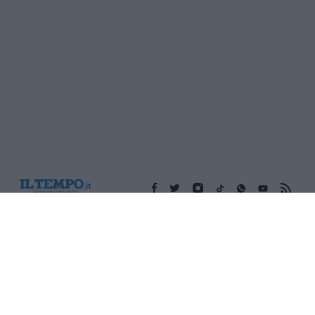
Edicola digitale
Il Tempo Shopping
Cookie Policy
Privacy Policy
Condizioni Generali
Contatti
Pubblicità
Credits