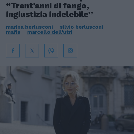
“Trent'anni di fango,
ingiustizia indelebile”
marina berlusconi
silvio berlusconi
mafia
marcello dell'utri