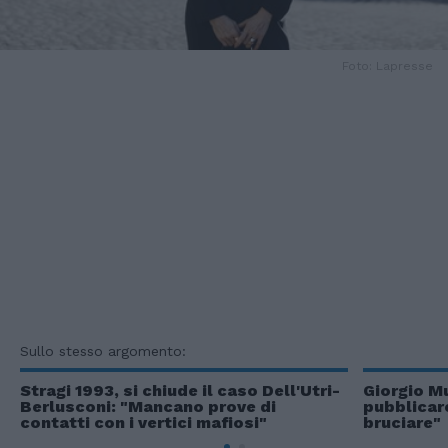
Foto: Lapresse
Sullo stesso argomento:
Stragi 1993, si chiude il caso Dell'Utri-
Giorgio Mu
Berlusconi: "Mancano prove di
pubblicare
contatti con i vertici mafiosi"
bruciare"