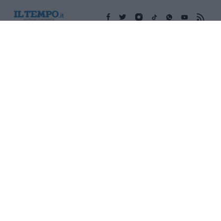
Edicola digitale
Il Tempo Shopping
Cookie Policy
Privacy Policy
Condizioni Generali
Contatti
Pubblicità
Credits
Modello 231
Preferenze Privacy
Assistenza
Sede legale: Piazza Colonna, 366 - 00187 Roma CF e P. Iva e
Iscriz. Registro Imprese Roma: 13486391009 REA Roma n°
1450962 Cap. Sociale € 25.000,00 i.v. © Copyright IlTempo. Srl -
ISSN (sito web): 1721-4084
TORNA SU