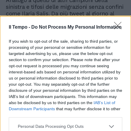
Analogo a quello di altri campioni della
sinistra e tifosi delle migrazioni senza confini
come Ilaria Salis. Da più tweet al giorno al
silenzio. Mentre gli esponenti del Pd
argomentano sull'importanza della salute
Il Tempo -
Do Not Process My Personal Information
mentale tralasciando il tema dell'estremismo
e della radicalizzazione...
If you wish to opt-out of the sale, sharing to third parties, or
processing of your personal or sensitive information for
targeted advertising by us, please use the below opt-out
section to confirm your selection. Please note that after your
opt-out request is processed you may continue seeing
interest-based ads based on personal information utilized by
us or personal information disclosed to third parties prior to
your opt-out. You may separately opt-out of the further
disclosure of your personal information by third parties on the
IAB’s list of downstream participants. This information may
also be disclosed by us to third parties on the
IAB’s List of
Downstream Participants
that may further disclose it to other
third parties.
Personal Data Processing Opt Outs