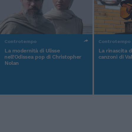
Controtempo
Controtempo
La modernità di Ulisse
La rinascita 
nell'Odissea pop di Christopher
canzoni di Va
Nolan