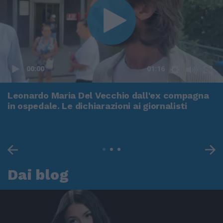
00:00
01:16
Leonardo Maria Del Vecchio dall'ex compagna
in ospedale. Le dichiarazioni ai giornalisti
Dai blog