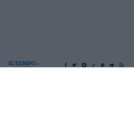
Edicola digitale
Il Tempo Shopping
Cookie Policy
Privacy Policy
Condizioni Generali
Contatti
Pubblicità
Credits
Modello 231
Preferenze Privacy
Assistenza