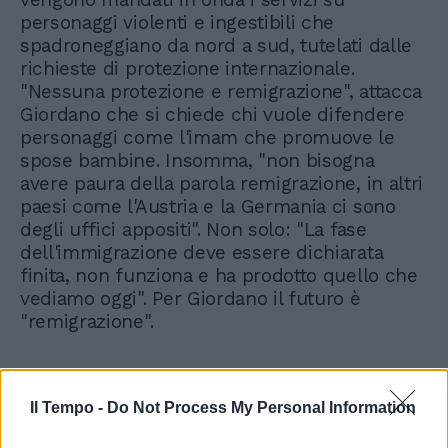
personaggi violenti e ingestibili che
spadroneggiano da nord a sud, tutelati dalle
richieste di protezione internazionale.
"Nessuna protezione e remigrazione", attacca
Giordano che si chiede chi vuole difendere
personaggi come l'imam che promuove le
spose bambine. Insomma, "non bisogna
avere paura della parola remigrazione, in altri
paesi come l'Austria e la Germania ci sono
degli uffici appositi". Non solo: "La fase
dell'immigrazione deve essere dichiarata
finita, non funziona e ha prodotto quello che
vediamo oggi". Per Giordano il futuro è
"remigrazione".
Il Tempo -
Do Not Process My Personal Information