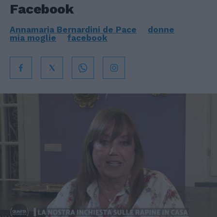
Facebook
Annamaria Bernardini de Pace
donne
mia moglie
facebook