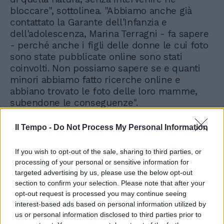
bloccare", sottolinea. "Abbiamo anche già
contattato la Garante dell'Infanzia e
dell'adolescenza, Marina Terragni - fa sapere
- perché anche i figli delle donne le cui foto
sono state pubblicate online sono stati
coinvolti. Non possiamo sapere se e quanti
minori abbiamo fatto ricerche online e
abbiano trovato le foto delle loro mamme,
subendone le conseguenze".
Il Tempo -
Do Not Process My Personal Information
If you wish to opt-out of the sale, sharing to third parties, or
processing of your personal or sensitive information for
targeted advertising by us, please use the below opt-out
"Ci sono anch'io". Il video
delle giornaliste del Tg1 sul
section to confirm your selection. Please note that after your
sito sessista: "Basta,
opt-out request is processed you may continue seeing
denunciamo"
interest-based ads based on personal information utilized by
us or personal information disclosed to third parties prior to