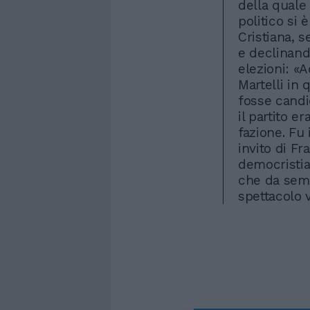
della quale 
politico si
Cristiana, s
e declinand
elezioni: «
Martelli in
fosse candid
il partito 
fazione. Fu 
invito di Fr
democristia
che da semp
spettacolo 