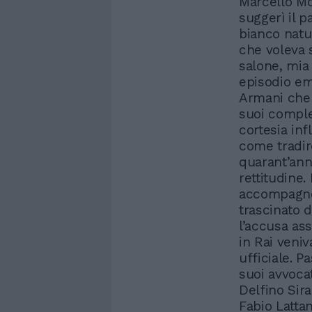
Marcello Mo
suggerì il p
bianco natur
che voleva 
salone, mia
episodio em
Armani che 
suoi complet
cortesia inf
come tradir
quarant’ann
rettitudine.
accompagnò 
trascinato d
l’accusa as
in Rai veni
ufficiale. P
suoi avvocat
Delfino Sir
Fabio Latta