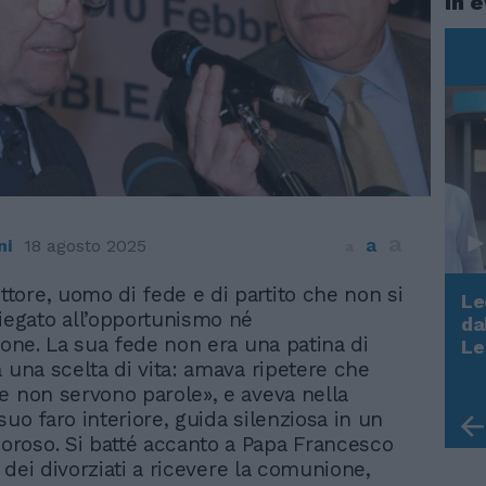
In 
a
a
ni
18 agosto 2025
a
ettore, uomo di fede e di partito che non si
Le
iegato all’opportunismo né
da
Rudy Giuliani a Come States?
zione. La sua fede non era una patina di
Le
Trump, Meloni e la strategia
a una scelta di vita: amava ripetere che
americana
e non servono parole», e aveva nella
uo faro interiore, guida silenziosa in un
roso. Si batté accanto a Papa Francesco
to dei divorziati a ricevere la comunione,