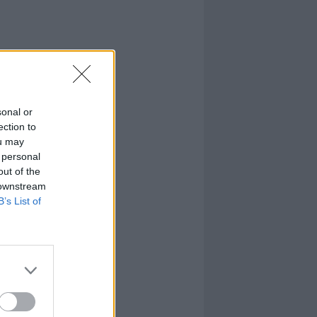
sonal or
ection to
ou may
 personal
out of the
 downstream
B’s List of