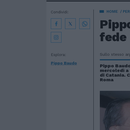
HOME
PE
Condividi:
Pippo
fede
Sullo stesso a
Esplora:
Pippo Baudo
Pippo Baudo,
mercoledì a M
di Catania. 
Roma