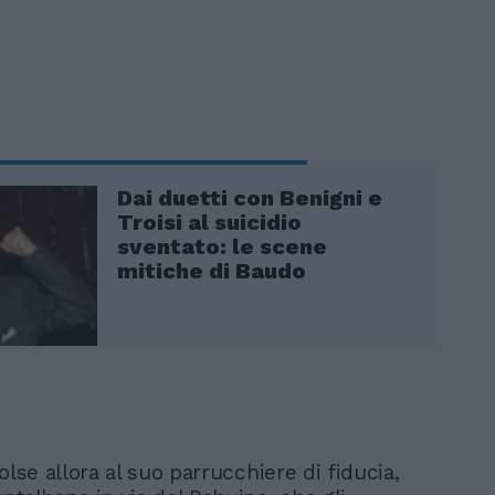
Dai duetti con Benigni e
Troisi al suicidio
sventato: le scene
mitiche di Baudo
olse allora al suo parrucchiere di fiducia,