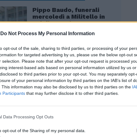
Pippo Baudo, funerali
mercoledì a Militello in
Val di Catania. Camera
ardente a Roma
-
Do Not Process My Personal Information
to opt-out of the sale, sharing to third parties, or processing of your per
formation for targeted advertising by us, please use the below opt-out s
r selection. Please note that after your opt-out request is processed y
eing interest-based ads based on personal information utilized by us or
disclosed to third parties prior to your opt-out. You may separately opt-
losure of your personal information by third parties on the IAB’s list of
reotti, protetto da De Mita, era parte di
. This information may also be disclosed by us to third parties on the
IA
de famiglia che seppe tenere insieme
Participants
that may further disclose it to other third parties.
striali, contadini e professori, sindacalisti
. Non si nascose neppure quando
gli attacchi. Celebre rimane lo scontro con
l Data Processing Opt Outs
, socialista e presidente della Rai, che lo
are una televisione «nazional-popolare».
o opt-out of the Sharing of my personal data.
la sua consueta fierezza, replicò che