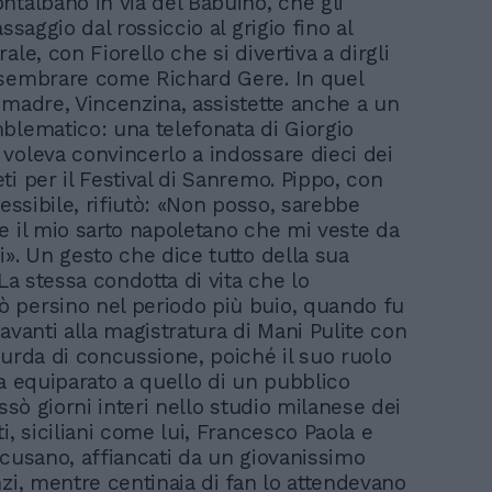
ntalbano in via del Babuino, che gli
assaggio dal rossiccio al grigio fino al
ale, con Fiorello che si divertiva a dirgli
sembrare come Richard Gere. In quel
 madre, Vincenzina, assistette anche a un
blematico: una telefonata di Giorgio
voleva convincerlo a indossare dieci dei
i per il Festival di Sanremo. Pippo, con
lessibile, rifiutò: «Non posso, sarebbe
e il mio sarto napoletano che mi veste da
i». Un gesto che dice tutto della sua
 La stessa condotta di vita che lo
persino nel periodo più buio, quando fu
avanti alla magistratura di Mani Pulite con
surda di concussione, poiché il suo ruolo
va equiparato a quello di un pubblico
assò giorni interi nello studio milanese dei
i, siciliani come lui, Francesco Paola e
acusano, affiancati da un giovanissimo
nzi, mentre centinaia di fan lo attendevano