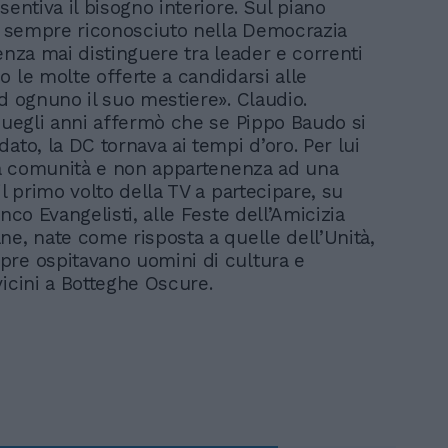
sentiva il bisogno interiore. Sul piano
 è sempre riconosciuto nella Democrazia
enza mai distinguere tra leader e correnti
o le molte offerte a candidarsi alle
Ad ognuno il suo mestiere». Claudio.
 quegli anni affermò che se Pippo Baudo si
ato, la DC tornava ai tempi d’oro. Per lui
era comunità e non appartenenza ad una
il primo volto della TV a partecipare, su
anco Evangelisti, alle Feste dell’Amicizia
ne, nate come risposta a quelle dell’Unità,
re ospitavano uomini di cultura e
vicini a Botteghe Oscure.