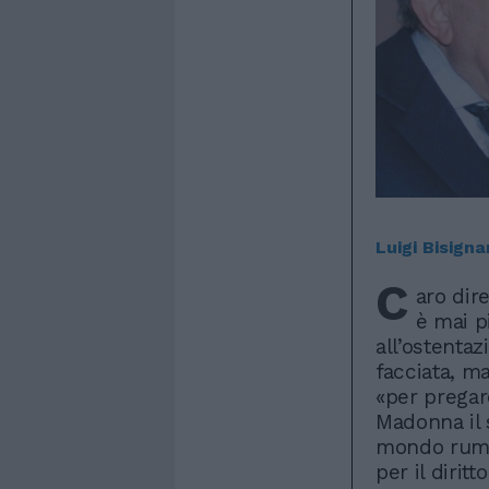
Luigi Bisigna
C
aro dir
è mai p
all’ostenta
facciata, m
«per pregar
Madonna il s
mondo rumo
per il dirit