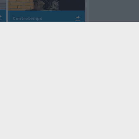
Controtempo
La rinascita della melodia
nelle canzoni di Valerio
Piccolo
Il Tempo Shopping