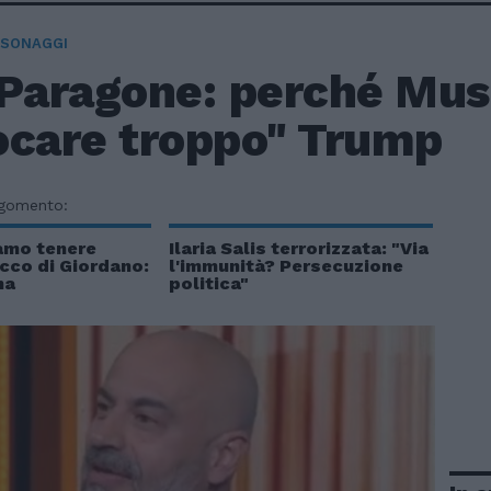
RSONAGGI
 Paragone: perché Musk
ocare troppo" Trump
rgomento:
iamo tenere
Ilaria Salis terrorizzata: "Via
acco di Giordano:
l'immunità? Persecuzione
ha
politica"