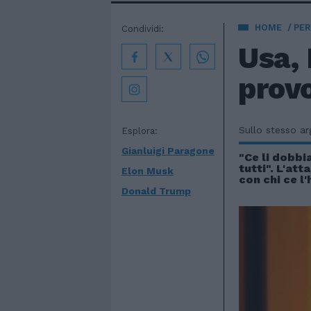
HOME
PE
Condividi:
Usa,
prov
Sullo stesso a
Esplora:
Gianluigi Paragone
"Ce li dobb
tutti". L'att
Elon Musk
con chi ce l'
Donald Trump