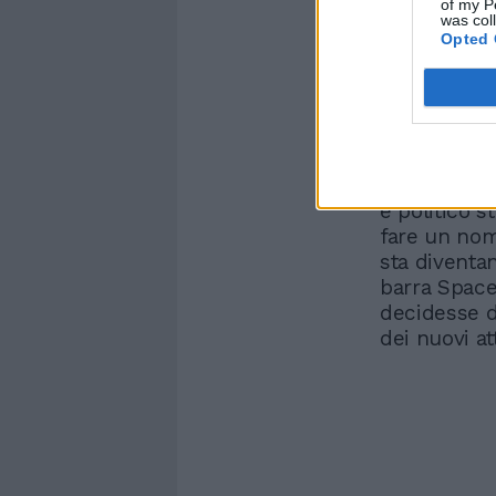
of my P
was col
Opted 
Elon Musk, s
provocare t
anche quand
Starlink, S
tenere in c
interlocuto
e politico s
fare un nom
sta diventan
barra Space
decidesse di
dei nuovi at