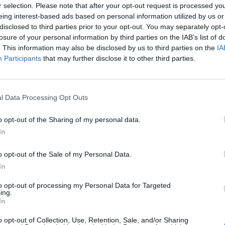
Poi ha sganciato la bomba: "Trump è negli
r selection. Please note that after your opt-out request is processed y
s". Ospite in studio, Gianluigi Paragone ha
eing interest-based ads based on personal information utilized by us or
disclosed to third parties prior to your opt-out. You may separately opt-
are il punto di questo passaggio fulmineo
losure of your personal information by third parties on the IAB’s list of
ioni di amicizia a bordate cariche di
. This information may also be disclosed by us to third parties on the
IA
Participants
that may further disclose it to other third parties.
l Data Processing Opt Outs
o opt-out of the Sharing of my personal data.
"Ce li dobbiamo tenere
In
tutti". L'attacco di
Giordano: con chi ce l'ha
o opt-out of the Sale of my Personal Data.
In
to opt-out of processing my Personal Data for Targeted
ing.
In
o opt-out of Collection, Use, Retention, Sale, and/or Sharing