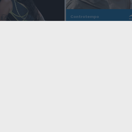
Controtempo
La modernità di Ulisse
po
nell'Odissea pop di
Christopher Nolan
o Anna, la rapper
rd cala un altro
icy
Condizioni Generali
Edicola digitale
Credits
 Privacy
Assistenza