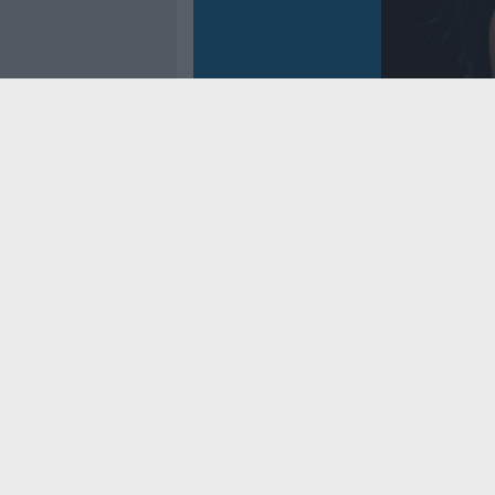
Controtem
Fenomen
dei reco
asso
Cookie Policy
Privacy Pol
Contatti
Pubblicità
Modello 231
Preferenze