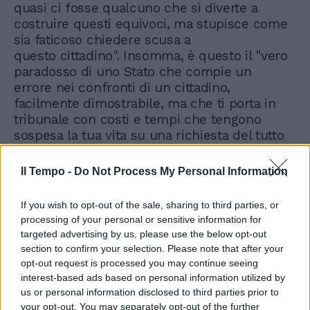
quasi ci fosse qualcuno che si diverte a
costruire questi equivoci, ma stupisce come
sia faticoso chiedere scusa a
questo cittadino". Insomma, è questo il "vero
paradosso di uno Stato che compie un
errore nei confronti di un cittadino,
facilmente dimostrabile, ma che ti porta in
tribunale con costi e tempi che tengono
sospesa la tua vita su una richiesta del tutto
illecita, fatta da una società che ha decine di
migliaia di dipendenti". E l'errore, sottolinea
Il Tempo -
Do Not Process My Personal Information
Cerno, anziché venire corretto si moltiplica.
Insomma, "è questa parte dello Stato italiano
If you wish to opt-out of the sale, sharing to third parties, or
che è peggiore perfino dell'errore e che
processing of your personal or sensitive information for
rende queste persone dei piccoli eroi perché
targeted advertising by us, please use the below opt-out
si battono contro il mulino a vento della
section to confirm your selection. Please note that after your
burocrazia", conclude il direttore su uno Stato
opt-out request is processed you may continue seeing
"talmente lontano dalla realtà da porre
interest-based ads based on personal information utilized by
us or personal information disclosed to third parties prior to
questa bolletta nelle mani di quel cittadino", e
your opt-out. You may separately opt-out of the further