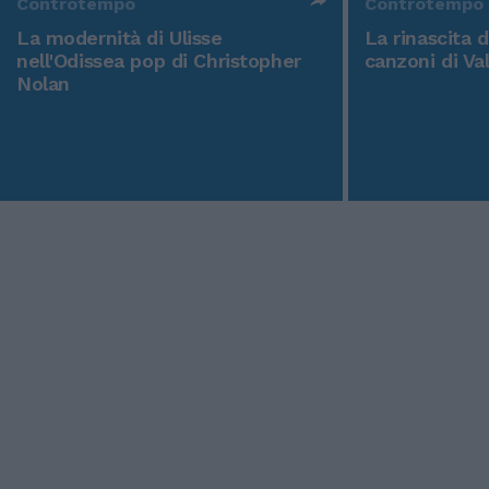
Controtempo
Controtempo
La modernità di Ulisse
La rinascita 
nell'Odissea pop di Christopher
canzoni di Va
Nolan