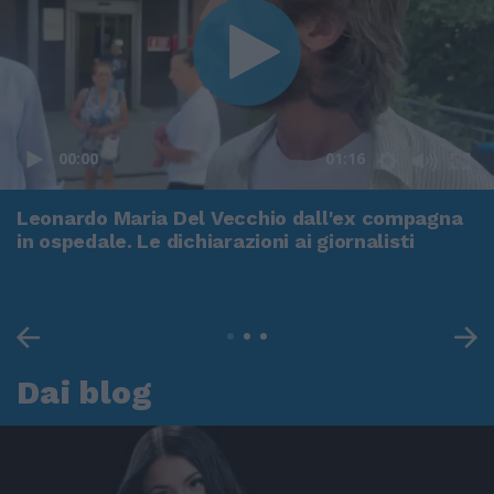
00:00
01:16
Leonardo Maria Del Vecchio dall'ex compagna
in ospedale. Le dichiarazioni ai giornalisti
Dai blog