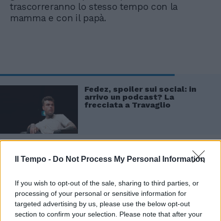
trascorreranno lo stesso tempo con la
mamma e con il papà.
Fedez, spoiler sui social: in
arrivo un podcast? La
frecciata a Travaglio
Il Tempo -
Do Not Process My Personal Information
If you wish to opt-out of the sale, sharing to third parties, or
Intesa raggiunta anche per quanto riguarda
processing of your personal or sensitive information for
l'esposizione dei figli e la pubblicazione di
targeted advertising by us, please use the below opt-out
fotografie che li ritraggono sui social. Nessun
section to confirm your selection. Please note that after your