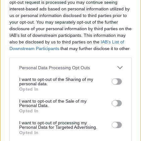
braccio di ferro. Anche per Fedez e Ferragni
opt-out request is processed you may continue seeing
varranno le regole della normale
interest-based ads based on personal information utilized by
giurisprudenza in materia: per postare scatti
us or personal information disclosed to third parties prior to
your opt-out. You may separately opt-out of the further
o video di Leone e Vittoria, i genitori dovranno
disclosure of your personal information by third parties on the
chiedersi reciprocamente l’autorizzazione. Si
IAB’s list of downstream participants. This information may
chiude così un capitolo e una storia che ha
also be disclosed by us to third parties on the
IAB’s List of
fatto sognare e preoccupare.
Downstream Participants
that may further disclose it to other
third parties.
Personal Data Processing Opt Outs
I want to opt-out of the Sharing of my
personal data.
Opted In
I want to opt-out of the Sale of my
Personal Data.
Opted In
I want to opt-out of processing my
Personal Data for Targeted Advertising.
Opted In