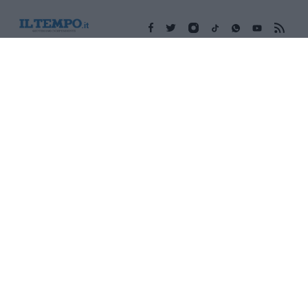
Edicola digitale
Il Tempo Shopping
Cookie Policy
Privacy Policy
Condizioni Generali
Contatti
Pubblicità
Credits
Modello 231
Preferenze Privacy
Assistenza
Sede legale: Piazza Colonna, 366 - 00187 Roma CF e P. Iva e
Iscriz. Registro Imprese Roma: 13486391009 REA Roma n°
1450962 Cap. Sociale € 25.000,00 i.v. © Copyright IlTempo. Srl -
ISSN (sito web): 1721-4084
TORNA SU