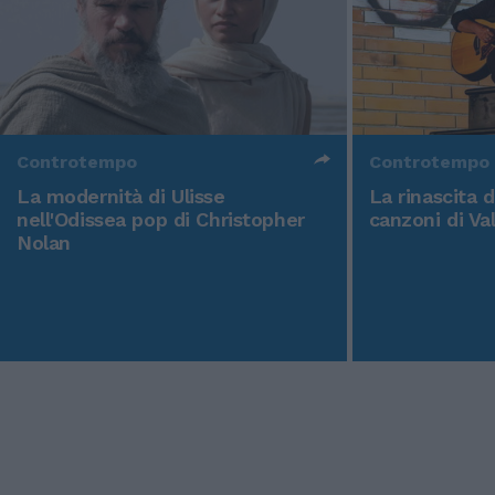
Controtempo
Controtempo
La modernità di Ulisse
La rinascita 
nell'Odissea pop di Christopher
canzoni di Va
Nolan