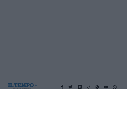
Edicola digitale
Il Tempo Shopping
Cookie Policy
Privacy Policy
Condizioni Generali