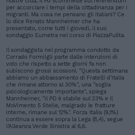
nostre città, il Pd scommette sul referendum
per accorciare i tempi della cittadinanza per i
migranti. Ma cosa ne pensano gli italiani? Ce
lo dice Renato Mannheimer che ha
presentato, come tutti i giovedì, il suo
sondaggio Eumetra nel corso di PiazzaPulita.
Il sondaggista nel programma condotto da
Corrado Formilgli parte dalle intenzioni di
voto che rispetto a sette giorni fa non
subiscono grossi scossoni. "Questa settimana
abbiamo un abbassamento di Fratelli d'Italia
che rimane attorno al 30%", una "soglia
psicologicamente importante", spiega
Mannheimer, "il PD è stabile sul 23% e il
MoVimento 5 Stelle, malgrado le fratture
interne, rimane sul 12%". Forza Italia (9,1%)
continua a essere sopra la Lega (8,4), segue
l'Alleanza Verde Sinistra al 6,6.