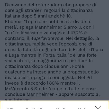
Dicevamo del referendum che propone di
dare agli stranieri regolari la cittadinanza
italiana dopo 5 anni anziché 10.
Ebbene, "l'opinione pubblica si divide a
metà", spiega Mannheimer. Siamo lì, con i
"no" in lievissimo vantaggio: il 47,2% è
contrario, il 46,9 favorevole. Nel dettaglio, la
cittadinanza rapida vede l'opposizione di
quasi la totalità degli elettori di Fratelli d'Italia
e Lega mentre in Forza Italia "c'è una forte
spaccatura, la maggioranza è per dare la
cittadinanza dopo cinque anni. Forse
qualcuno ha inteso anche la proposta dello
ius scolae"; spiega il sondaggista. Nel Pd
invece è d'accordo l'80% mentre il
MoVimento 5 Stelle "come in tutte le cose -
conclude Mannheimer - appare spaccato al
suo interno".