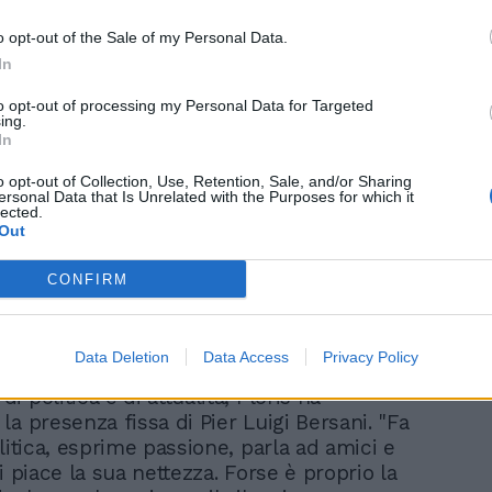
o opt-out of the Sale of my Personal Data.
In
to opt-out of processing my Personal Data for Targeted
ing.
In
nte sulla vicenda c'è ancora da dire, ma
o opt-out of Collection, Use, Retention, Sale, and/or Sharing
rmai l'inchiesta non si possa svolgere
ersonal Data that Is Unrelated with the Purposes for which it
lected.
si sulle sue dichiarazioni", ha detto
Out
n FanPage sulla vicenda che ha portato
oni l'ormai ex ministro della Cultura. E
CONFIRM
angiuliano il giornalista ha continuato:
ciuto come un bravo collega colto e
rse da ministro ha creduto di stare facendo
Data Deletion
Data Access
Privacy Policy
storia'". Tornando al grande ritorno del suo
 politica e di attualità, Floris ha
a presenza fissa di Pier Luigi Bersani. "Fa
litica, esprime passione, parla ad amici e
i piace la sua nettezza. Forse è proprio la