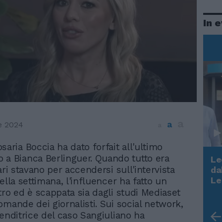
In 
a
a
e 2024
a
osaria Boccia ha dato forfait all'ultimo
 a Bianca Berlinguer. Quando tutto era
Le
ari stavano per accendersi sull'intervista
da
Rudy Giuliani a Come States?
Le
ella settimana, l'influencer ha fatto un
Trump, Meloni e la strategia
tro ed è scappata sia dagli studi Mediaset
americana
omande dei giornalisti. Sui social network,
renditrice del caso Sangiuliano ha