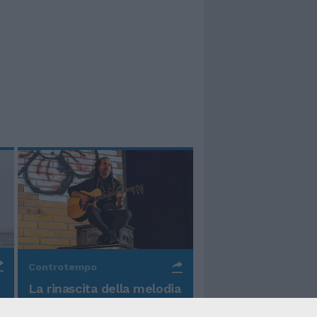
Controtempo
La rinascita della melodia
nelle canzoni di Valerio