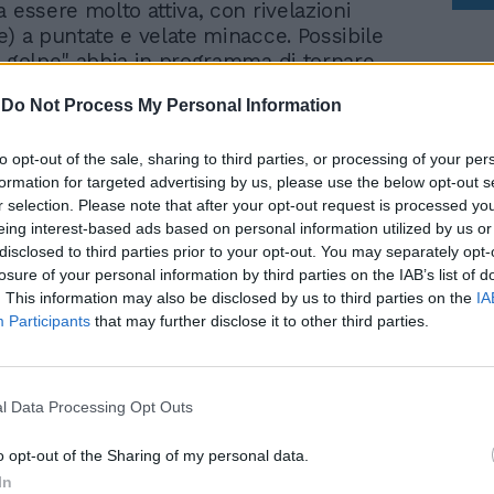
 essere molto attiva, con rivelazioni
e) a puntate e velate minacce. Possibile
y golpe" abbia in programma di tornare
 piccolo schermo? Nessuno può
-
Do Not Process My Personal Information
 C'è, tuttavia, una certezza. Giovanni
 è pronto a tornare al timone del suo
to opt-out of the sale, sharing to third parties, or processing of your per
ha spiegato che per una versione corretta
formation for targeted advertising by us, please use the below opt-out s
lo le affermazioni di Boccia non bastano
r selection. Please note that after your opt-out request is processed y
eing interest-based ads based on personal information utilized by us or
disclosed to third parties prior to your opt-out. You may separately opt-
losure of your personal information by third parties on the IAB’s list of
. This information may also be disclosed by us to third parties on the
IA
Participants
that may further disclose it to other third parties.
Caso Boccia, passata la
vergogna bipartisan ora
l Data Processing Opt Outs
pensiamo alle cose serie
o opt-out of the Sharing of my personal data.
In