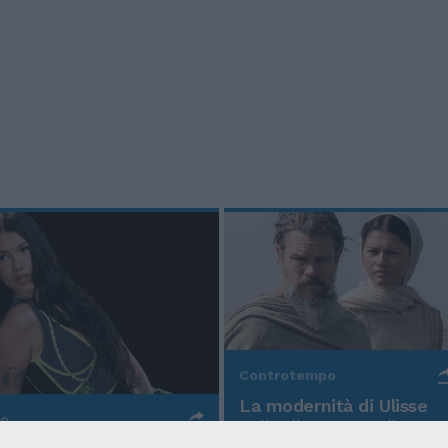
Controtempo
La modernità di Ulisse
po
nell'Odissea pop di
Christopher Nolan