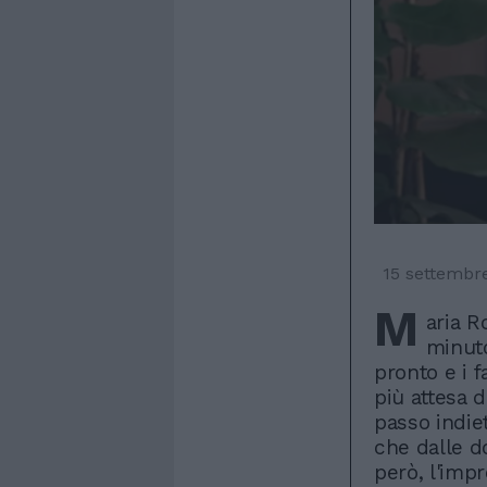
15 settembr
M
aria R
minuto
pronto e i f
più attesa d
passo indie
che dalle d
però, l'imp