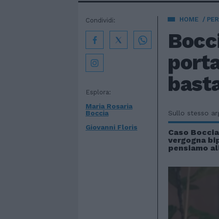
HOME
PE
Condividi:
Bocci
porta
bast
Esplora:
Maria Rosaria
Boccia
Sullo stesso a
Giovanni Floris
Caso Boccia
vergogna bi
pensiamo al