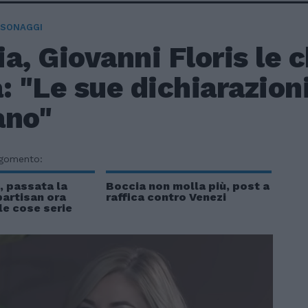
RSONAGGI
a, Giovanni Floris le c
: "Le sue dichiarazion
ano"
rgomento:
, passata la
Boccia non molla più, post a
partisan ora
raffica contro Venezi
le cose serie