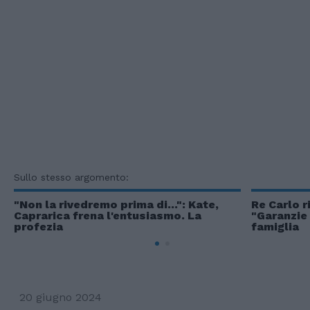
Sullo stesso argomento:
"Non la rivedremo prima di...": Kate,
Re Carlo r
Caprarica frena l'entusiasmo. La
"Garanzie d
profezia
famiglia
20 giugno 2024