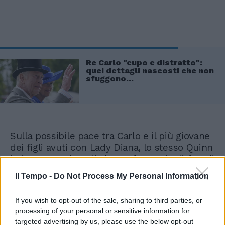
Re Carlo "cupo e distratto":
quei dettagli nascosti che non
sfuggono...
Sulla possibile pace tra Carlo e il più giovane
dei figli avuti con Lady Diana, lo stesso Quinn
ieri aveva parlato di alcune "garanzie di ferro"
che il principe Harry dovrebbe offrire al
Il Tempo -
Do Not Process My Personal Information
padre prima di poter di nuovo essere
ammesso in famiglia. "Re Carlo vorrebbe
If you wish to opt-out of the sale, sharing to third parties, or
essere più vicino a Harry e avere un rapporto
processing of your personal or sensitive information for
con suo figlio che funzioni davvero. Ma
targeted advertising by us, please use the below opt-out