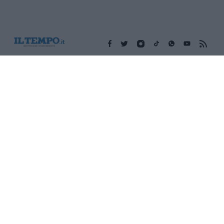
Edicola digitale
Il Tempo Shopping
Cookie Policy
Privacy Policy
Condizioni Generali
Contatti
Pubblicità
Credits
Modello 231
Preferenze Privacy
Assistenza
Sede legale: Piazza Colonna, 366 - 00187 Roma CF e P. Iva e
Iscriz. Registro Imprese Roma: 13486391009 REA Roma n°
1450962 Cap. Sociale € 25.000,00 i.v. © Copyright IlTempo. Srl -
ISSN (sito web): 1721-4084