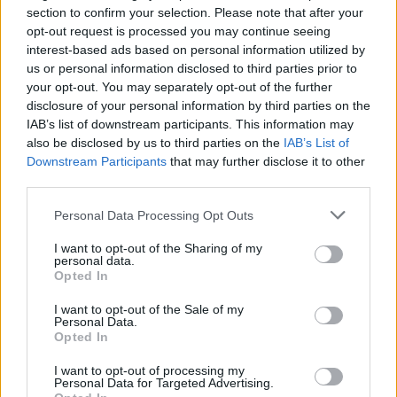
questo dipende dal fatto che il figlio dia al
section to confirm your selection. Please note that after your
padre garanzie ferree che non ci saranno più
opt-out request is processed you may continue seeing
libri e interviste imbarazzanti", ha dichiarato
interest-based ads based on personal information utilized by
l’esperto al tabloid britannico Mirror. Tuttavia
us or personal information disclosed to third parties prior to
per Harry la situazione è ribaltata: è convinto
your opt-out. You may separately opt-out of the further
che "sarebbe piuttosto la sua famiglia a
disclosure of your personal information by third parties on the
IAB’s list of downstream participants. This information may
dovergli fare delle promesse, non il
also be disclosed by us to third parties on the
IAB’s List of
contrario", sostiene l’esperto. Ma se fosse il re
Downstream Participants
that may further disclose it to other
a volare negli Usa?
third parties.
Personal Data Processing Opt Outs
I want to opt-out of the Sharing of my
personal data.
Opted In
I want to opt-out of the Sale of my
Personal Data.
Opted In
I want to opt-out of processing my
Personal Data for Targeted Advertising.