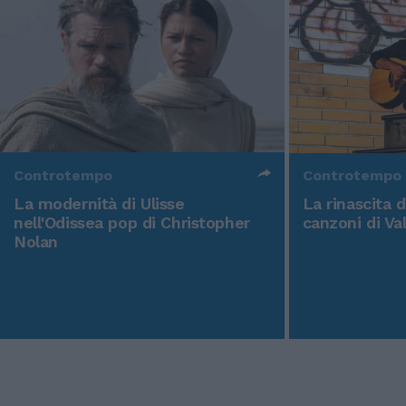
Controtempo
Controtempo
La modernità di Ulisse
La rinascita 
nell'Odissea pop di Christopher
canzoni di Va
Nolan