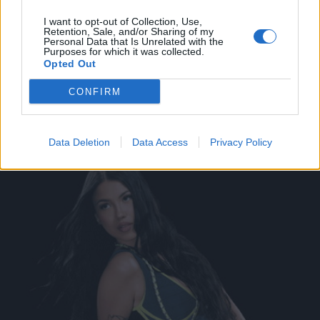
I want to opt-out of Collection, Use,
Leonardo Maria Del Vecchio dall'ex compagna
Retention, Sale, and/or Sharing of my
in ospedale. Le dichiarazioni ai giornalisti
Personal Data that Is Unrelated with the
Purposes for which it was collected.
Opted Out
CONFIRM
Dai blog
Data Deletion
Data Access
Privacy Policy