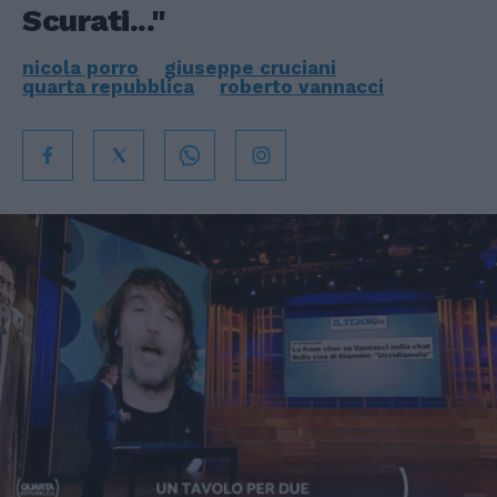
Scurati..."
nicola porro
giuseppe cruciani
quarta repubblica
roberto vannacci