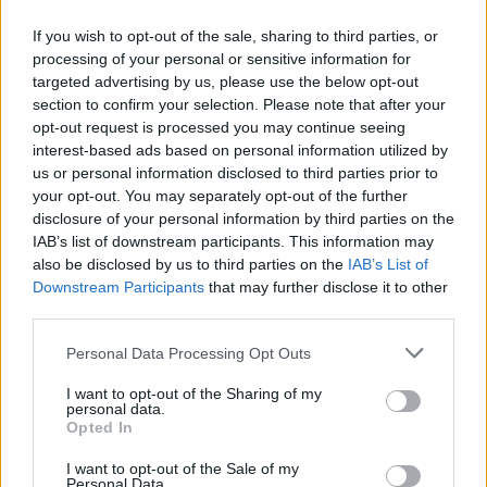
paladino della sinistra, be' allora "avrebbero
If you wish to opt-out of the sale, sharing to third parties, or
messo a soqquadro la chat per capire chi ha
processing of your personal or sensitive information for
scritto, ci sarebbe stata un'indagine della
targeted advertising by us, please use the below opt-out
procura e WhatsApp avrebbe detto che sono
section to confirm your selection. Please note that after your
stati violati i termini e le condizioni del
opt-out request is processed you may continue seeing
contratto...", attacca Porro. E ancora:
interest-based ads based on personal information utilized by
sarebbero già state sequestrate le chat
us or personal information disclosed to third parties prior to
indagato chi ha scritto "uccidiamolo",
your opt-out. You may separately opt-out of the further
continua Cruciani. I due ricordano un altro
disclosure of your personal information by third parties on the
dato surreale: la frase nella chat di Giannini
IAB’s list of downstream participants. This information may
non farà scattare nessuna indagine, va da sé,
also be disclosed by us to third parties on the
IAB’s List of
Downstream Participants
that may further disclose it to other
ma Vannacci è sotto inchiesta per istigazione
third parties.
all'odio razziale per quanto scritto in un libro
best seller...
Personal Data Processing Opt Outs
I want to opt-out of the Sharing of my
personal data.
Opted In
I want to opt-out of the Sale of my
Personal Data.