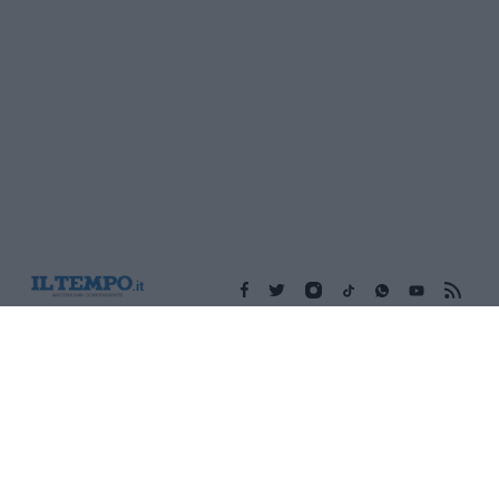
Edicola digitale
Il Tempo Shopping
Cookie Policy
Privacy Policy
Condizioni Generali
Contatti
Pubblicità
Credits