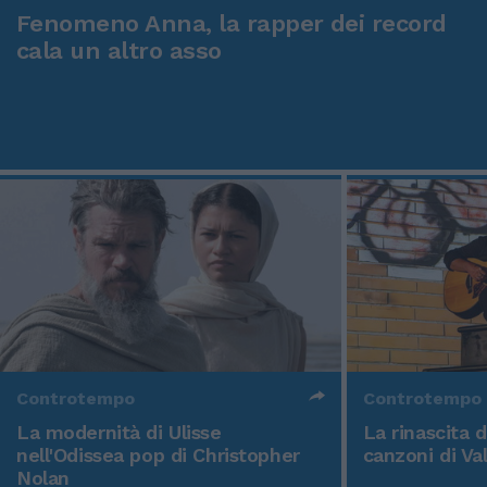
Fenomeno Anna, la rapper dei record
cala un altro asso
Controtempo
Controtempo
La modernità di Ulisse
La rinascita 
nell'Odissea pop di Christopher
canzoni di Va
Nolan