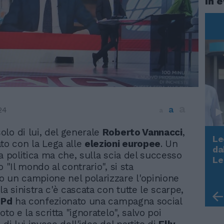
In 
a
a
24
a
solo di lui, del generale
Roberto Vannacci
,
Le
to con la Lega alle
elezioni europee
. Un
da
a politica ma che, sulla scia del successo
Rudy Giuliani a Come States?
Le
o "Il mondo al contrario", si sta
Trump, Meloni e la strategia
 un campione nel polarizzare l'opinione
americana
la sinistra c'è cascata con tutte le scarpe,
l
Pd
ha confezionato una campagna social
oto e la scritta "ignoratelo", salvo poi