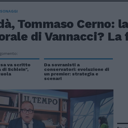
RSONAGGI
dà, Tommaso Cerno: l
orale di Vannacci? La f
rgomento:
osa va scritto
Da sovranisti a
 di Schlein",
conservatori: evoluzione di
cuola
un premier: strategia e
scenari