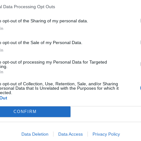
l Data Processing Opt Outs
isolato dai leghisti e ha bisogno di stare al
battito e al centro del dibattito è finito,
o opt-out of the Sharing of my personal data.
prende i voti da questo casino qua", spiega
In
 de
Il Tempo
sulle recenti polemiche per le
erenziate e non solo. Insomma, Il Pd dopo
o opt-out of the Sale of my Personal Data.
nato il Paese a
Giorgia Meloni
con una
In
ettorale incentrata sugli
"ha fatto un manifesto dicendo di ignorare
to opt-out of processing my Personal Data for Targeted
 spese del Pd che gli sta facendo la
ing.
In
ettorale", osserva Cerno.
o opt-out of Collection, Use, Retention, Sale, and/or Sharing
ersonal Data that Is Unrelated with the Purposes for which it
lected.
Out
CONFIRM
Odio in chat su Vannacci:
"Uccidiamolo".
L'autodifesa di Giannini è
Data Deletion
Data Access
Privacy Policy
un boomerang