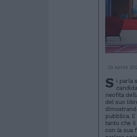
29 aprile 20
S
i parla 
candida
neofita dell
del suo libr
dimostrando
pubblica. E 
tanto che i
con la sua f