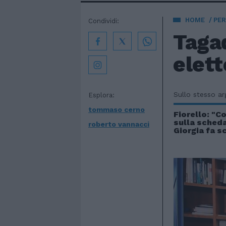
HOME
PE
Condividi:
Taga
elett
Sullo stesso a
Esplora:
tommaso cerno
Fiorello: "C
sulla scheda
roberto vannacci
Giorgia fa s