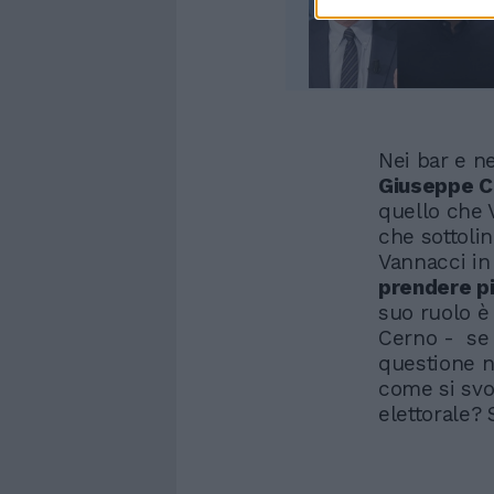
Nei bar e ne
Giuseppe C
quello che 
che sottoli
Vannacci in 
prendere pi
suo ruolo è 
Cerno - se 
questione n
come si svo
elettorale? 