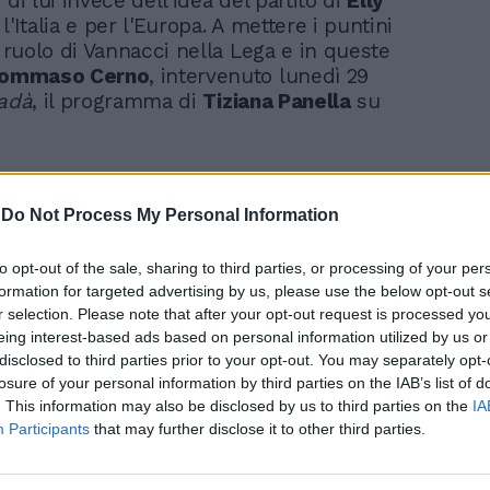
 di lui invece dell'idea del partito di
Elly
 l'Italia e per l'Europa. A mettere i puntini
l ruolo di Vannacci nella Lega e in queste
ommaso Cerno
, intervenuto lunedì 29
adà
, il programma di
Tiziana Panella
su
-
Do Not Process My Personal Information
to opt-out of the sale, sharing to third parties, or processing of your per
Fascio-sinistri,
formation for targeted advertising by us, please use the below opt-out s
quell'applauso vi
r selection. Please note that after your opt-out request is processed y
seppellirà
eing interest-based ads based on personal information utilized by us or
disclosed to third parties prior to your opt-out. You may separately opt-
losure of your personal information by third parties on the IAB’s list of
. This information may also be disclosed by us to third parties on the
IA
Participants
that may further disclose it to other third parties.