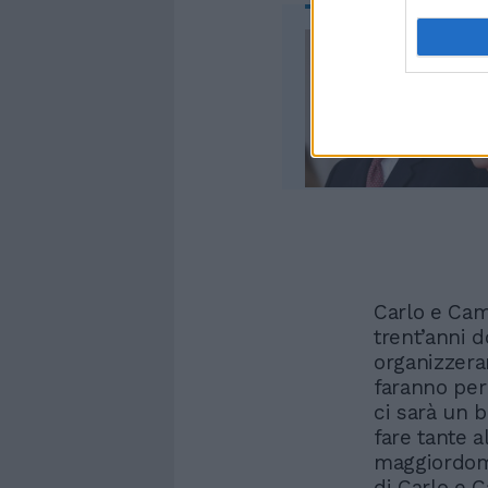
Carlo e Cami
trent’anni d
organizzera
faranno per
ci sarà un b
fare tante a
maggiordomo
di Carlo e 