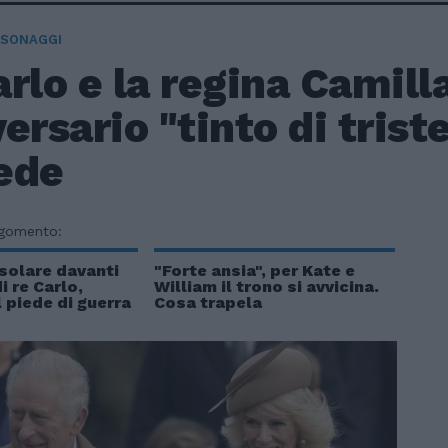
RSONAGGI
rlo e la regina Camilla
ersario "tinto di trist
ede
rgomento:
solare davanti
"Forte ansia", per Kate e
di re Carlo,
William il trono si avvicina.
l piede di guerra
Cosa trapela