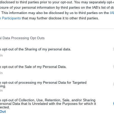
disclosed to third parties prior to your opt-out. You may separately opt-
losure of your personal information by third parties on the IAB’s list of
. This information may also be disclosed by us to third parties on the
IA
Participants
that may further disclose it to other third parties.
sario di matrimonio di re Carlo e della
lla si è parlato anche qualche giorno
l Data Processing Opt Outs
 l’ex maggiordomo del monarca, i sovrani
anno in privato, date le condizioni di
o opt-out of the Sharing of my personal data.
e. Ci sarà una cena di basso profilo, ma
In
à il consueto scambio di regali e dei
auguri, ha detto all’Express Grant Harrold,
o opt-out of the Sale of my Personal Data.
er l’allora principe Carlo dal 2004 al 2011.
In
credere che quest’anno siano 19 anni -
- Ero lì quel giorno, in chiesa. Lo
to opt-out of processing my Personal Data for Targeted
no, ma senza grandi celebrazioni".
ing.
In
o opt-out of Collection, Use, Retention, Sale, and/or Sharing
ersonal Data that Is Unrelated with the Purposes for which it
lected.
Out