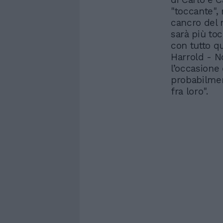
"toccante", 
cancro del 
sarà più to
con tutto q
Harrold - N
l’occasione
probabilmen
fra loro".