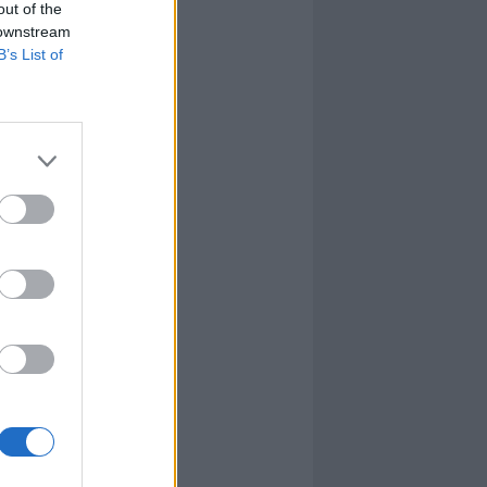
out of the
 downstream
B’s List of