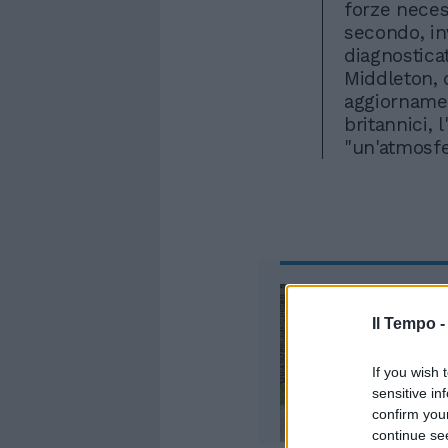
forze necess
secondo, in
diagnostica
Middleton, 
aggiornamen
britannici, 
"un'atmosfer
Il Tempo 
If you wish 
sensitive in
confirm you
continue se