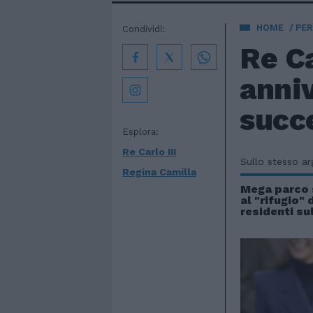
HOME
PE
Condividi:
Re Ca
anniv
succ
Esplora:
Re Carlo III
Sullo stesso a
Regina Camilla
Mega parco 
al "rifugio" 
residenti su