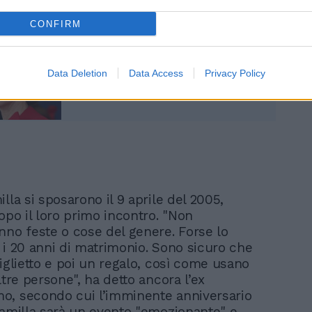
"Forte ansia", per Kate e
CONFIRM
William il trono si
avvicina. Cosa trapela
Data Deletion
Data Access
Privacy Policy
lla si sposarono il 9 aprile del 2005,
opo il loro primo incontro. "Non
nno feste o cose del genere. Forse lo
 i 20 anni di matrimonio. Sono sicuro che
iglietto e poi un regalo, così come usano
ltre persone", ha detto ancora l’ex
, secondo cui l’imminente anniversario
Camilla sarà un evento "emozionante" e