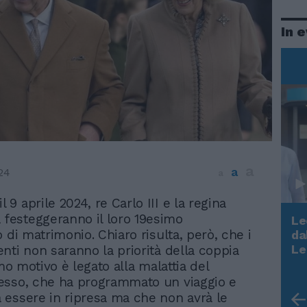
In 
a
a
24
a
l 9 aprile 2024, re Carlo III e la regina
 festeggeranno il loro 19esimo
Le
 di matrimonio. Chiaro risulta, però, che i
da
Rudy Giuliani a Come States?
Le
nti non saranno la priorità della coppia
Trump, Meloni e la strategia
imo motivo è legato alla malattia del
americana
esso, che ha programmato un viaggio e
essere in ripresa ma che non avrà le