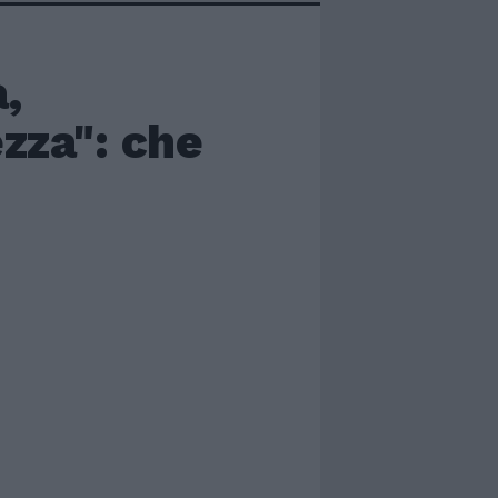
,
ezza": che