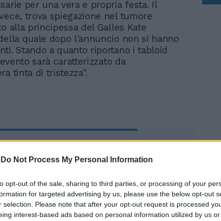
arie per una vera e propria festa. Il
vece, trova spiegazione nel tumore
to alla principessa del Galles Kate
della quale dopo l'annuncio non si hanno
ti. Stando a quanto riportano i tabloid
l'evento sarà caratterizzato da
a tinta di tristezza".
Mega parco solare
davanti al "rifugio" di re
-
Do Not Process My Personal Information
Carlo, residenti sul piede
di guerra
to opt-out of the sale, sharing to third parties, or processing of your per
formation for targeted advertising by us, please use the below opt-out s
r selection. Please note that after your opt-out request is processed y
eing interest-based ads based on personal information utilized by us or