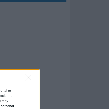
sonal or
ection to
ou may
 personal