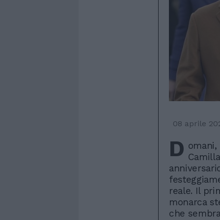
08 aprile 20
D
omani, i
Camilla
anniversario
festeggiame
reale. Il pr
monarca st
che sembra 