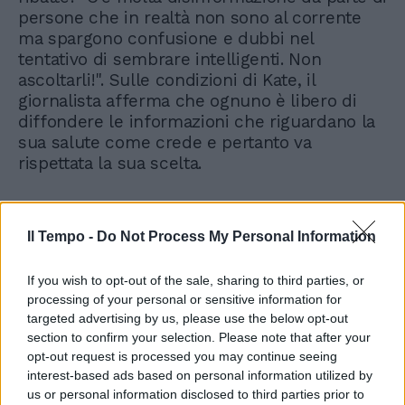
persone che in realtà non sono al corrente
ma spargono confusione e dubbi nel
tentativo di sembrare intelligenti. Non
ascoltarli!". Sulle condizioni di Kate, il
giornalista afferma che ognuno è libero di
diffondere le informazioni che riguardano la
sua salute come crede e pertanto va
rispettata la sua scelta.
Il Tempo -
Do Not Process My Personal Information
If you wish to opt-out of the sale, sharing to third parties, or
Kate non la passa liscia,
processing of your personal or sensitive information for
l'esperto: "Imperdonabile
targeted advertising by us, please use the below opt-out
essere ingannati"
section to confirm your selection. Please note that after your
opt-out request is processed you may continue seeing
interest-based ads based on personal information utilized by
us or personal information disclosed to third parties prior to