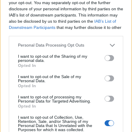
your opt-out. You may separately opt-out of the further
Tra le varie domande ce n'è una che riguarda
disclosure of your personal information by third parties on the
IAB’s list of downstream participants. This information may
l'altra chiacchieratissima coppia, il principe
also be disclosed by us to third parties on the
IAB’s List of
Harry e Meghan Markle. Cosa pensano della
Downstream Participants
that may further disclose it to other
salute di Kate e dell'incidente del foto-
third parties.
ritocco? "Non dubito che Harry e Meghan
non sperino altro che Kate si riprenda
Personal Data Processing Opt Outs
completamente", afferma il commentatore
del Sun, che sul rapporto ta i Duchi di Sussex
I want to opt-out of the Sharing of my
personal data.
e i principi del Galles dice che se esistono,
Opted In
sono privati. "Ma non c’è stato praticamente
alcun contatto tra le due coppie dalla Megxit,
I want to opt-out of the Sale of my
Personal Data.
avvenuta più di quattro anni fa. E gli insulti
Opted In
lanciati dalla California hanno inciso
profondamente e sono stati difficili da
I want to opt-out of processing my
Personal Data for Targeted Advertising.
perdonare", spiega il giornalista che rivela di
Opted In
aver chiesto a Harry e Meghan di
"commentare il bullismo che Kate ha subito
I want to opt-out of Collection, Use,
Retention, Sale, and/or Sharing of my
online, poiché Meghan ha parlato del
Personal Data that Is Unrelated with the
Purposes for which it was collected.
trattamento ricevuto" a sua volta. Ma "non c'è