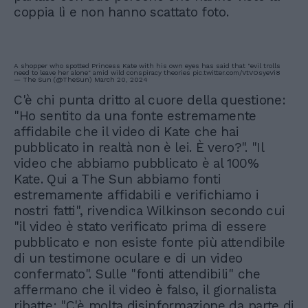
coppia lì e non hanno scattato foto.
A shopper who spotted Princess Kate with his own eyes has said that "evil trolls
need to leave her alone" amid wild conspiracy theories
pic.twitter.com/VtVOsyeVi8
— The Sun (@TheSun)
March 20, 2024
C'è chi punta dritto al cuore della questione:
"Ho sentito da una fonte estremamente
affidabile che il video di Kate che hai
pubblicato in realtà non è lei. È vero?". "Il
video che abbiamo pubblicato è al 100%
Kate. Qui a The Sun abbiamo fonti
estremamente affidabili e verifichiamo i
nostri fatti", rivendica Wilkinson secondo cui
"il video è stato verificato prima di essere
pubblicato e non esiste fonte più attendibile
di un testimone oculare e di un video
confermato". Sulle "fonti attendibili" che
affermano che il video è falso, il giornalista
ribatte: "C'è molta disinformazione da parte di