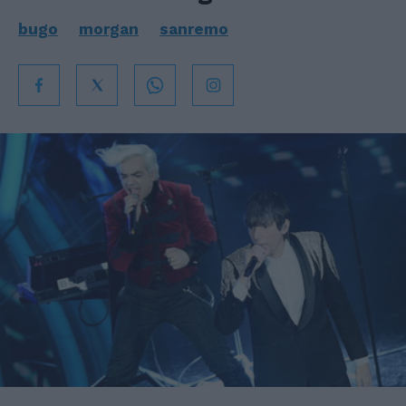
bugo
morgan
sanremo