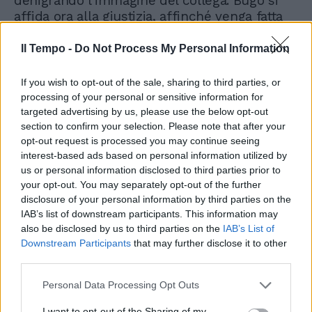
denigrando l’immagine del collega. Bugo si
affida ora alla giustizia, affinché venga fatta
luce su questa situazione e vengano ristabiliti
i fatti secondo verità ed equità”. Ai giudici
Il Tempo -
Do Not Process My Personal Information
l'ardua sentenza.
If you wish to opt-out of the sale, sharing to third parties, or
processing of your personal or sensitive information for
targeted advertising by us, please use the below opt-out
section to confirm your selection. Please note that after your
opt-out request is processed you may continue seeing
interest-based ads based on personal information utilized by
us or personal information disclosed to third parties prior to
your opt-out. You may separately opt-out of the further
disclosure of your personal information by third parties on the
IAB’s list of downstream participants. This information may
also be disclosed by us to third parties on the
IAB’s List of
Downstream Participants
that may further disclose it to other
third parties.
Personal Data Processing Opt Outs
I want to opt-out of the Sharing of my