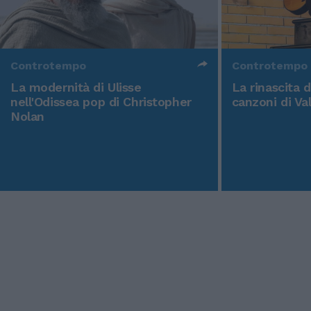
Controtempo
Controtempo
La modernità di Ulisse
La rinascita 
nell'Odissea pop di Christopher
canzoni di Va
Nolan