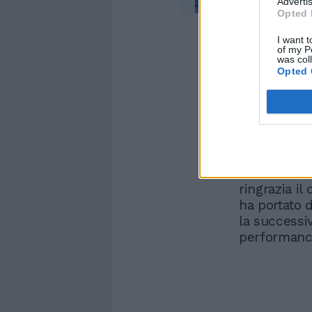
Advertis
Opted 
I want t
of my P
was col
Opted 
Facendo un p
che Morgan 
maleducazion
ingratitudin
mettendo i p
invidia. Cer
ringrazia il 
ha portato d
la successiv
performanc