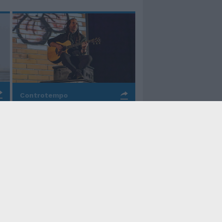
Controtempo
La rinascita della melodia
nelle canzoni di Valerio
Piccolo