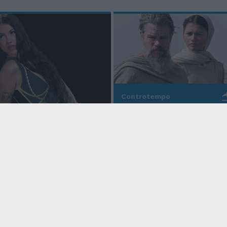
Controtempo
La modernità di Ulisse
po
nell'Odissea pop di
Christopher Nolan
o Anna, la rapper
rd cala un altro