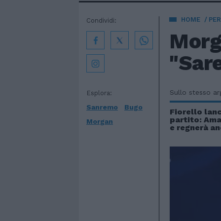
HOME
PE
Condividi:
Morga
"Sare
Sullo stesso a
Esplora:
Sanremo
Bugo
Fiorello lanc
partito: Ama
Morgan
e regnerà an