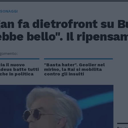
RSONAGGI
n fa dietrofront su B
bbe bello". Il ripens
rgomento:
ia il nuovo
"Basta hater". Geolier nel
deus batte tutti
mirino, la Rai si mobilita
che in politica
contro gli insulti