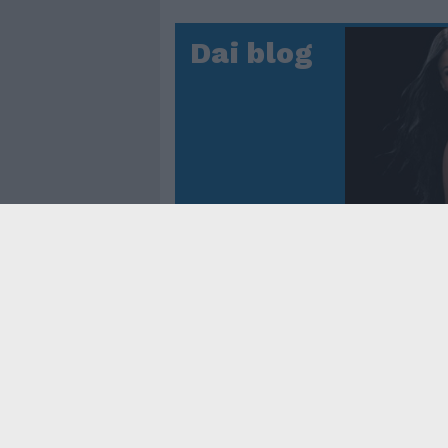
Dai blog
Controtem
Fenomen
dei reco
asso