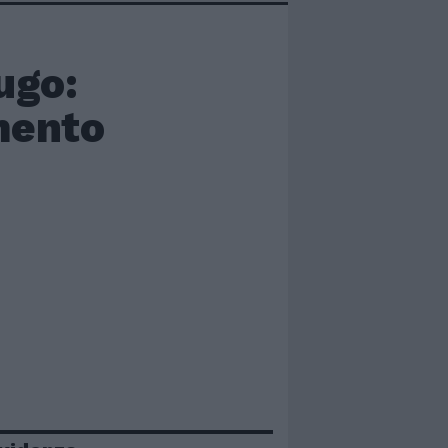
ugo:
amento