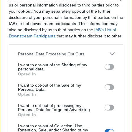
rimanere senza acqua non so quante altre
us or personal information disclosed to third parties prior to
cose ci siano", ha concluso il militante, non
your opt-out. You may separately opt-out of the further
disclosure of your personal information by third parties on the
confermando nè smentendo l'ipotesi di
IAB’s list of downstream participants. This information may
un'incursione.
also be disclosed by us to third parties on the
IAB’s List of
Downstream Participants
that may further disclose it to other
third parties.
Personal Data Processing Opt Outs
I want to opt-out of the Sharing of my
personal data.
Opted In
I want to opt-out of the Sale of my
Personal Data.
Opted In
I want to opt-out of processing my
Personal Data for Targeted Advertising.
Opted In
I want to opt-out of Collection, Use,
Retention, Sale, and/or Sharing of my