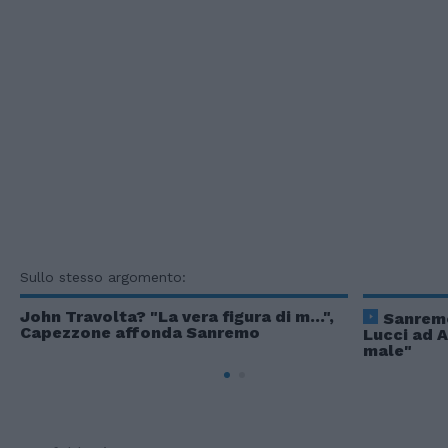
Sullo stesso argomento:
John Travolta? "La vera figura di m...",
Sanremo
Capezzone affonda Sanremo
Lucci ad 
male"