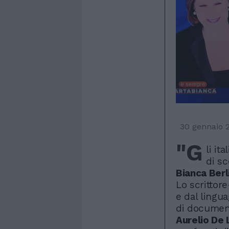
30 gennaio 
"G
li it
di sc
Bianca Berl
Lo scrittore
e dal lingua
di document
Aurelio De 