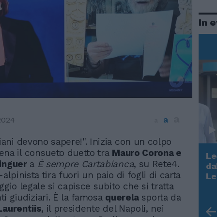
In 
a
a
2024
a
aliani devono sapere!". Inizia con un colpo
ena il consueto duetto tra
Mauro Corona e
Le
inguer
a
È sempre Cartabianca
, su Rete4.
da
Rudy Giuliani a Come States?
-alpinista tira fuori un paio di fogli di carta
Le
Trump, Meloni e la strategia
ggio legale si capisce subito che si tratta
americana
i giudiziari. È la famosa
querela
sporta da
Laurentiis
, il presidente del Napoli, nei