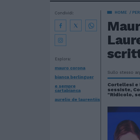
HOME
PE
Condividi:
Mauro
Laure
scrit
Esplora:
mauro corona
Sullo stesso a
bianca berlinguer
Cortellesi e 
e sempre
sessiste, C
cartabianca
"Ridicolo, s
aurelio de laurentiis