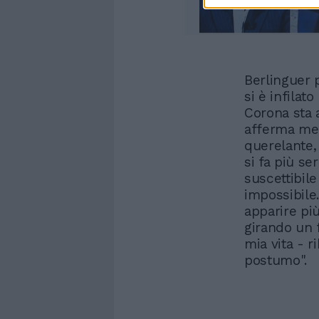
Berlinguer 
si è infilato
Corona sta 
afferma men
querelante,
si fa più se
suscettibile
impossibile.
apparire pi
girando un 
mia vita - 
postumo".