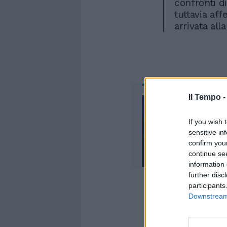
confronti d
tuttavia aff
arrivata all
Il Tempo 
If you wish 
sensitive in
confirm you
continue se
information 
further disc
participants
Downstream 
Ma cosa ha 
"Siamo imput
sbotta Coro