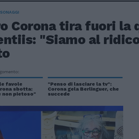
RSONAGGI
 Corona tira fuori la 
ntiis: "Siamo al ridico
to
rgomento:
le favole
"Penso di lasciare la tv":
orona sbotta:
Corona gela Berlinguer, che
e non pietoso"
succede