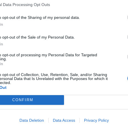
iuridico contenuto nell'atto, che riporta le
l Data Processing Opt Outs
discordia. In sintesi, da quello che si
he durante una puntata di
Cartabianca
, su
o opt-out of the Sharing of my personal data.
e il
Covid
lei e Corona avevano detto che
In
te del Napoli era andato a una riunione
di Serie A "sapendo di avere la
febbre
".
o opt-out of the Sale of my Personal Data.
 delitto di cui siamo chiamati a
In
 protesta lo scrittore che sbotta: "Qui
to opt-out of processing my Personal Data for Targeted
icolo tragico
".
ing.
In
o opt-out of Collection, Use, Retention, Sale, and/or Sharing
ersonal Data that Is Unrelated with the Purposes for which it
lected.
Out
Caso Salis, spunta il
CONFIRM
video del raid. Il padre:
"Perché quella non è mia
figlia"
Data Deletion
Data Access
Privacy Policy