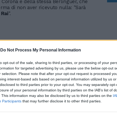
i Corona e della stessa Berlinguer, che
erma di non aver ricevuto nulla: "Sarà
a
Rai
".
-
Do Not Process My Personal Information
Agricoltori in protesta,
Giordano: "Politiche
green? Spianate di
to opt-out of the sale, sharing to third parties, or processing of your per
formation for targeted advertising by us, please use the below opt-out s
pannelli solari"
r selection. Please note that after your opt-out request is processed y
eing interest-based ads based on personal information utilized by us or
disclosed to third parties prior to your opt-out. You may separately opt-
losure of your personal information by third parties on the IAB’s list of
. This information may also be disclosed by us to third parties on the
IA
Participants
that may further disclose it to other third parties.
fatto arrabbiare ADL tanto da querelare?
ati del delitto, del delitto ha capito?",
na che legge sottolineando la crudeltà del