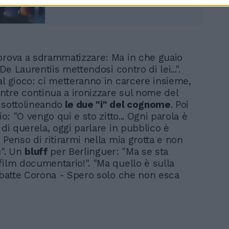
prova a sdrammatizzare: Ma in che guaio
 De Laurentiis mettendosi contro di lei...".
al gioco: ci metteranno in carcere insieme,
tre continua a ironizzare sul nome del
 sottolineando
le due "i" del cognome
. Poi
rio: "O vengo qui e sto zitto... Ogni parola è
 di querela, oggi parlare in pubblico è
 Penso di ritirarmi nella mia grotta e non
ù". Un
bluff
per Berlinguer: "Ma se sta
film documentario!". "Ma quello è sulla
ribatte Corona - Spero solo che non esca