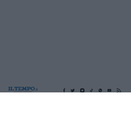
Edicola digitale
Il Tempo Shopping
Cookie Policy
Privacy Policy
Condizioni Generali