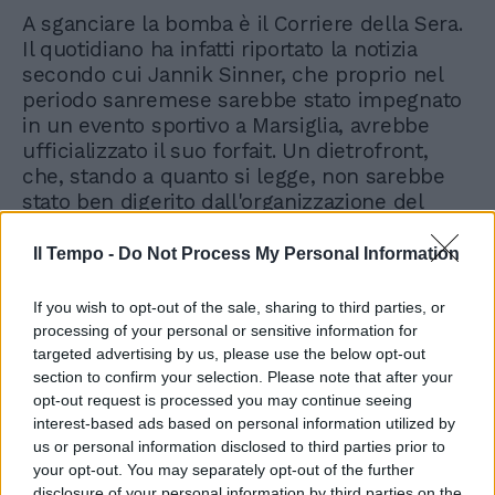
A sganciare la bomba è il Corriere della Sera.
Il quotidiano ha infatti riportato la notizia
secondo cui Jannik Sinner, che proprio nel
periodo sanremese sarebbe stato impegnato
in un evento sportivo a Marsiglia, avrebbe
ufficializzato il suo forfait. Un dietrofront,
che, stando a quanto si legge, non sarebbe
stato ben digerito dall'organizzazione del
torneo della città francese. "Sinner snobba
l’Open 13 Provence 2024": questo
Il Tempo -
Do Not Process My Personal Information
l'annuncio che era inizialmente stato
pubblicato su X. Tweet che però è stato
If you wish to opt-out of the sale, sharing to third parties, or
presto rimosso e riformulato con parole
processing of your personal or sensitive information for
meno nette: "Sinner dà forfait all’Open 13
targeted advertising by us, please use the below opt-out
2024". Possibile che l'altoatesino abbia scelto
section to confirm your selection. Please note that after your
opt-out request is processed you may continue seeing
di scendere la grande scalinata del teatro
interest-based ads based on personal information utilized by
Ariston? Per ora, da parte sua, nessuna
us or personal information disclosed to third parties prior to
dichiarazione.
your opt-out. You may separately opt-out of the further
disclosure of your personal information by third parties on the