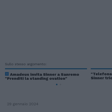
Sullo stesso argomento:
"Telefonat
Amadeus invita Sinner a Sanremo
Sinner tr
"Prenditi la standing ovation"
29 gennaio 2024