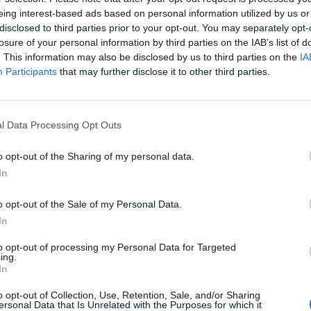
to da te”.
eing interest-based ads based on personal information utilized by us or
disclosed to third parties prior to your opt-out. You may separately opt-
losure of your personal information by third parties on the IAB’s list of
. This information may also be disclosed by us to third parties on the
IA
Participants
that may further disclose it to other third parties.
"Il Pd non ha buona
l Data Processing Opt Outs
memoria": cosa ricorda
Foti a Schlein sul ddl
o opt-out of the Sharing of my personal data.
Autonomia
In
o opt-out of the Sale of my Personal Data.
In
to opt-out of processing my Personal Data for Targeted
ing.
In
’è anche Antonello Caporale, giornalista de
o opt-out of Collection, Use, Retention, Sale, and/or Sharing
ersonal Data that Is Unrelated with the Purposes for which it