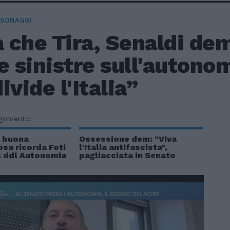
RSONAGGI
a che Tira, Senaldi de
e sinistre sull'autonom
ivide l'Italia”
rgomento:
a buona
Ossessione dem: "Viva
sa ricorda Foti
l'Italia antifascista",
l ddl Autonomia
pagliacciata in Senato