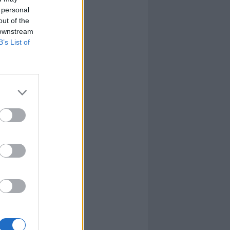
 personal
out of the
 downstream
B’s List of