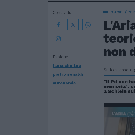
HOME
PE
Condividi:
L'Ari
teori
non d
Esplora:
l'aria che tira
Sullo stesso a
pietro senaldi
"Il Pd non h
autonomia
memoria": co
a Schlein su