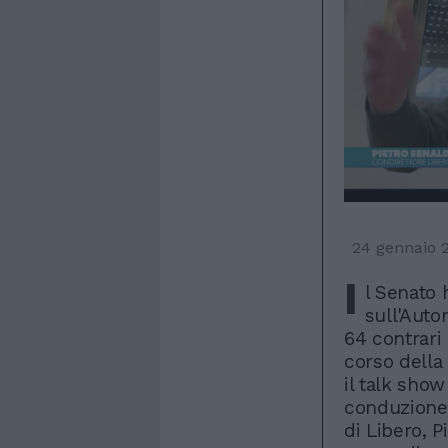
24 gennaio 
I
l Senato 
sull'Auto
64 contrari 
corso della 
il talk sho
conduzione. 
di Libero, P