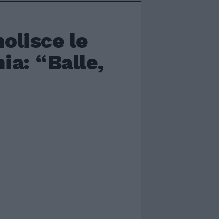
molisce le
ia: “Balle,