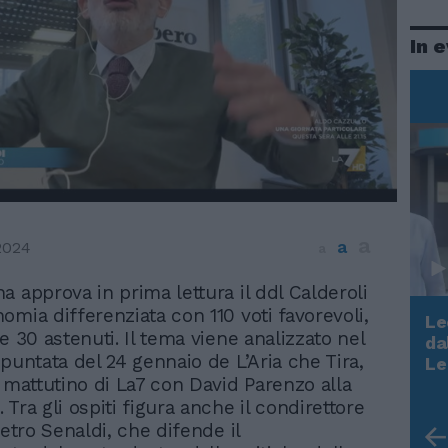
In 
a
a
2024
a
ha approva in prima lettura il ddl Calderoli
nomia differenziata con 110 voti favorevoli,
Le
e 30 astenuti. Il tema viene analizzato nel
da
Rudy Giuliani a Come States?
puntata del 24 gennaio de L’Aria che Tira,
Le
Trump, Meloni e la strategia
w mattutino di La7 con David Parenzo alla
americana
Tra gli ospiti figura anche il condirettore
ietro Senaldi, che difende il