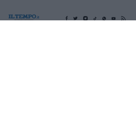
Edicola digitale
Il Tempo Shopping
Cookie Policy
Privacy Policy
Condizioni Generali
Contatti
Pubblicità
Credits
Modello 231
Preferenze Privacy
Assistenza
Sede legale: Piazza Colonna, 366 - 00187 Roma CF e P. Iva e
Iscriz. Registro Imprese Roma: 13486391009 REA Roma n°
1450962 Cap. Sociale € 25.000,00 i.v. © Copyright IlTempo. Srl -
ISSN (sito web): 1721-4084
TORNA SU