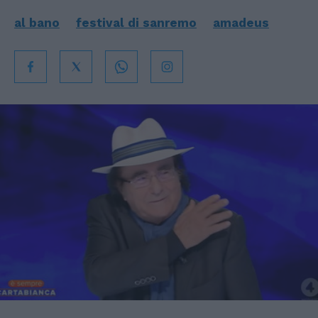
al bano
festival di sanremo
amadeus