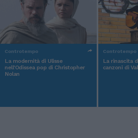
Controtempo
Controtempo
La modernità di Ulisse
La rinascita 
nell'Odissea pop di Christopher
canzoni di Va
Nolan