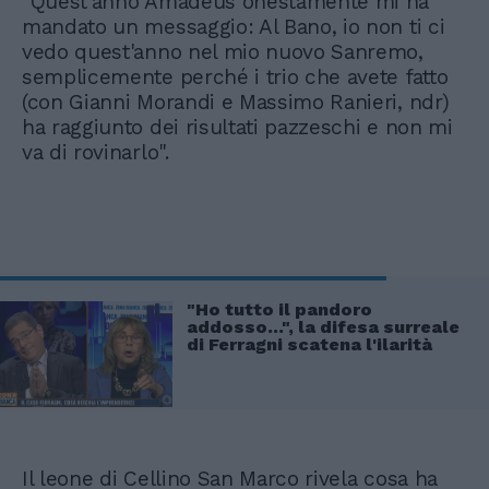
"Quest'anno Amadeus onestamente mi ha
mandato un messaggio: Al Bano, io non ti ci
vedo quest'anno nel mio nuovo Sanremo,
semplicemente perché i trio che avete fatto
(con Gianni Morandi e Massimo Ranieri, ndr)
ha raggiunto dei risultati pazzeschi e non mi
va di rovinarlo".
"Ho tutto il pandoro
addosso...", la difesa surreale
di Ferragni scatena l'ilarità
Il leone di Cellino San Marco rivela cosa ha