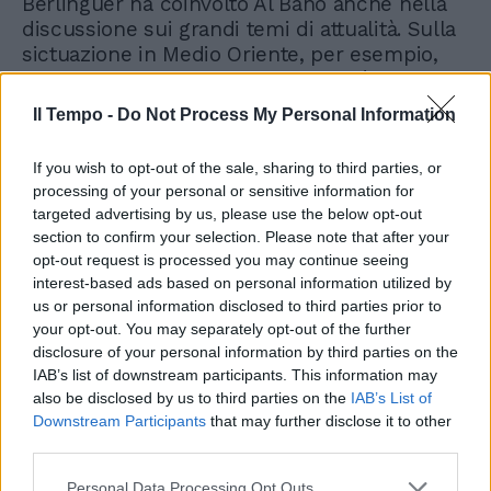
Berlinguer ha coinvolto Al Bano anche nella
discussione sui grandi temi di attualità. Sulla
sictuazione in Medio Oriente, per esempio,
sulla quale l’opinione del cantante è che
"finché si innaffia sempre la pianta dell'odio
Il Tempo -
Do Not Process My Personal Information
non ci sarà mai un giusto vivere". Ma se i
grandi del mondo vogliono la strada della
If you wish to opt-out of the sale, sharing to third parties, or
pace è possibile, però "serve la volontà".
processing of your personal or sensitive information for
targeted advertising by us, please use the below opt-out
section to confirm your selection. Please note that after your
opt-out request is processed you may continue seeing
interest-based ads based on personal information utilized by
us or personal information disclosed to third parties prior to
your opt-out. You may separately opt-out of the further
disclosure of your personal information by third parties on the
IAB’s list of downstream participants. This information may
also be disclosed by us to third parties on the
IAB’s List of
Downstream Participants
that may further disclose it to other
third parties.
Personal Data Processing Opt Outs